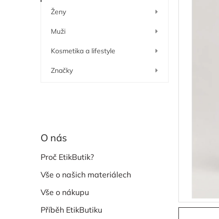
í
Ženy
p
a
Muži
n
e
Kosmetika a lifestyle
l
Značky
O nás
Proč EtikButik?
Vše o našich materiálech
Vše o nákupu
Příběh EtikButiku