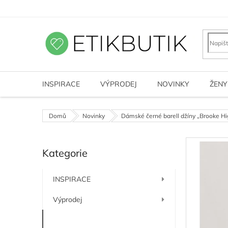
Přejít
na
obsah
INSPIRACE
VÝPRODEJ
NOVINKY
ŽENY
Domů
Novinky
Dámské černé barell džíny „Brooke Hi
P
Kategorie
o
Přeskočit
kategorie
s
t
INSPIRACE
r
a
Výprodej
n
n
Novinky