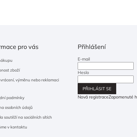
rmace pro vás
Přihlášení
E-mail
nákupu
nost zboží
Heslo
 vrácení, výměnu nebo reklamaci
PŘIHLÁSIT SE
Nová registrace
Zapomenuté h
dní podmínky
a osobních údajů
a soutěží na sociálních sítích
ňme v kontaktu