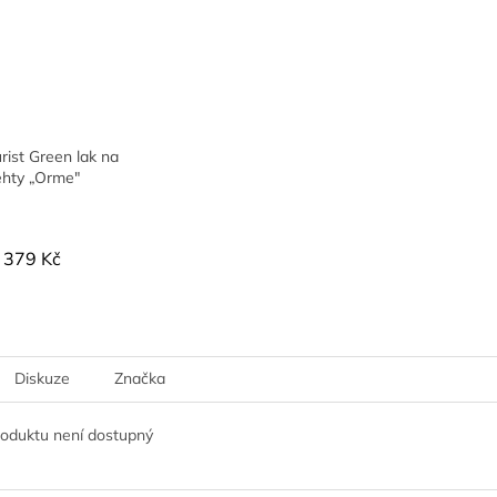
ist Green lak na
ehty „Orme"
379 Kč
Diskuze
Značka
roduktu není dostupný