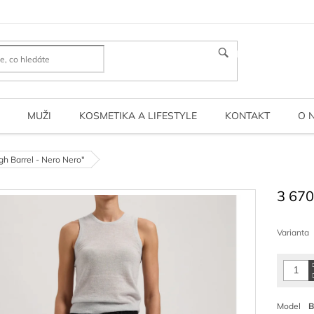
HLEDAT
MUŽI
KOSMETIKA A LIFESTYLE
KONTAKT
O 
gh Barrel - Nero Nero"
3 670
Měrná
cena:
Varianta
Model
B