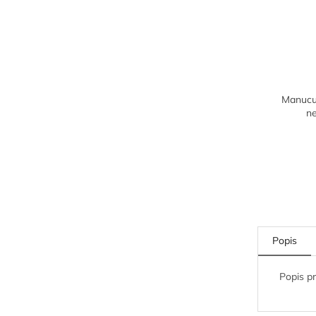
Manucur
n
Popis
Popis p