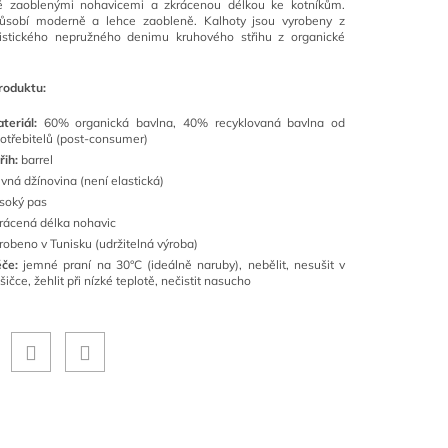
ě zaoblenými nohavicemi a zkrácenou délkou ke kotníkům.
působí moderně a lehce zaobleně. Kalhoty jsou vyrobeny z
ristického nepružného denimu kruhového střihu z organické
roduktu:
teriál:
60% organická bavlna, 40% recyklovaná bavlna od
otřebitelů (post-consumer)
řih:
barrel
vná džínovina (není elastická)
soký pas
rácená délka nohavic
robeno v Tunisku (udržitelná výroba)
če:
jemné praní na 30°C (ideálně naruby), nebělit, nesušit v
šičce, žehlit při nízké teplotě, nečistit nasucho