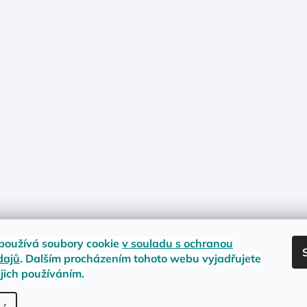
používá soubory cookie
v souladu s ochranou
dajů
. Dalším procházením tohoto webu vyjadřujete
ejich používáním.
nost zboží
Materiály a velikosti
Jak na vrácení nebo reklamaci?
Obc
.