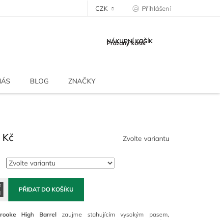
CZK
Přihlášení
NÁKUPNÍ KOŠÍK
Prázdný košík
NÁS
BLOG
ZNAČKY
 Kč
Zvolte variantu
PŘIDAT DO KOŠÍKU
rooke High Barrel
zaujme stahujícím vysokým pasem,