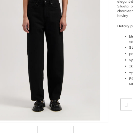
elegantn
Silueta 
charakte
bavlny.
Detaily p
Ma
sp
St
pe
vy
zk
vy
Pé
su