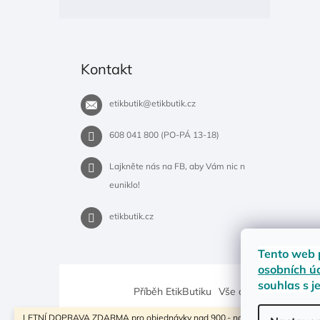
Kontakt
etikbutik
@
etikbutik.cz
608 041 800 (PO-PÁ 13-18)
Lajkněte nás na FB, aby Vám nic n
euniklo!
etikbutik.cz
Tento web 
osobních ú
souhlas s j
Příběh EtikButiku
Vše o nákupu
Dostup
LETNÍ DOPRAVA ZDARMA pro objednávky nad 900,- na pobočky Zásilkovny