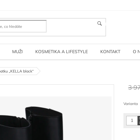
HLEDAT
MUŽI
KOSMETIKA A LIFESTYLE
KONTAKT
O 
atku „KELLA black“
3 9
Měrná
cena:
Varianta