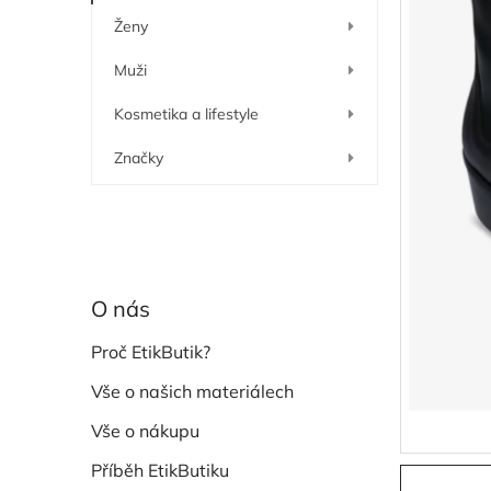
í
Ženy
p
a
Muži
n
e
Kosmetika a lifestyle
l
Značky
O nás
Proč EtikButik?
Vše o našich materiálech
Vše o nákupu
Příběh EtikButiku