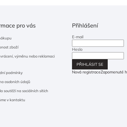
rmace pro vás
Přihlášení
E-mail
nákupu
nost zboží
Heslo
 vrácení, výměnu nebo reklamaci
PŘIHLÁSIT SE
Nová registrace
Zapomenuté h
dní podmínky
a osobních údajů
a soutěží na sociálních sítích
ňme v kontaktu