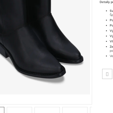
Detaily p
S
Šp
Po
Po
V
V
Vl
Z
p
V