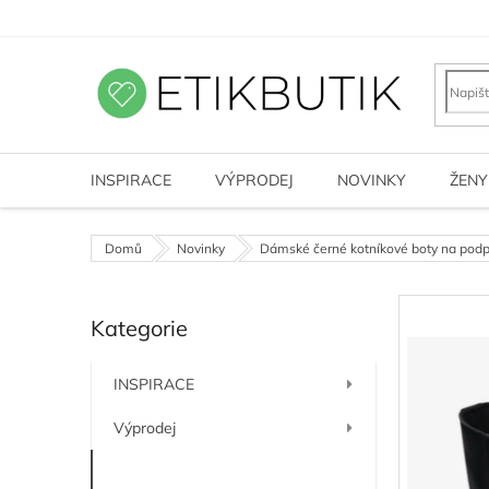
Přejít
na
obsah
INSPIRACE
VÝPRODEJ
NOVINKY
ŽENY
Domů
Novinky
Dámské černé kotníkové boty na podp
P
Kategorie
o
Přeskočit
kategorie
s
t
INSPIRACE
r
a
Výprodej
n
n
Novinky