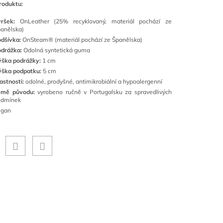
roduktu:
vršek:
OnLeather (25% recyklovaný, materiál pochází ze
anělska)
dšívka:
OnSteam® (materiál pochází ze Španělska)
drážka:
Odolná syntetická guma
ýška podrážky:
1 cm
ýška podpatku:
5 cm
astnosti:
odolné, prodyšné, antimikrobiální a hypoalergenní
emě původu:
vyrobeno ručně v Portugalsku za spravedlivých
odmínek
egan