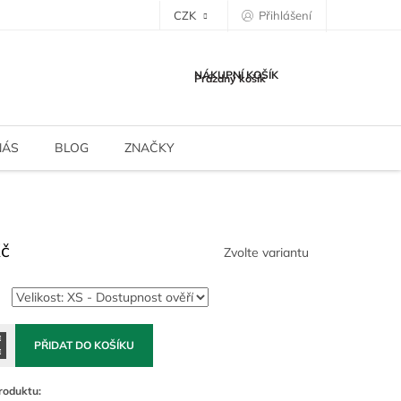
CZK
Přihlášení
NÁKUPNÍ KOŠÍK
Prázdný košík
NÁS
BLOG
ZNAČKY
Kč
Zvolte variantu
PŘIDAT DO KOŠÍKU
roduktu: