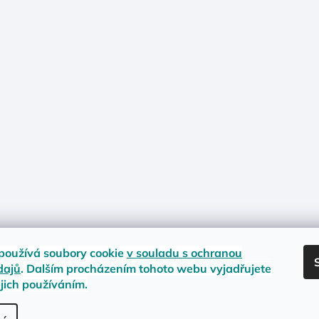
používá soubory cookie
v souladu s ochranou
dajů
. Dalším procházením tohoto webu vyjadřujete
ejich používáním.
nost zboží
Materiály a velikosti
Jak na vrácení nebo reklamaci?
Obc
.