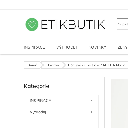
Přejít
na
obsah
INSPIRACE
VÝPRODEJ
NOVINKY
ŽENY
Domů
Novinky
Dámské černé tričko "ANKITA black"
P
Kategorie
o
Přeskočit
kategorie
s
t
INSPIRACE
r
a
Výprodej
n
n
Novinky