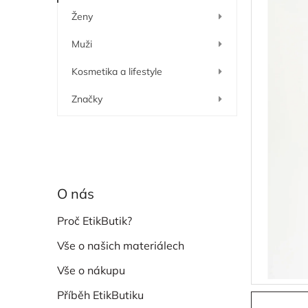
í
Ženy
p
a
Muži
n
e
Kosmetika a lifestyle
l
Značky
O nás
Proč EtikButik?
Vše o našich materiálech
Vše o nákupu
Příběh EtikButiku