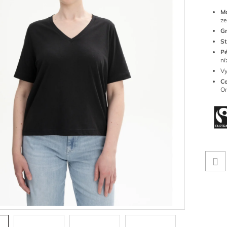
Ma
ze
G
St
Pé
ní
Vy
Ce
Or