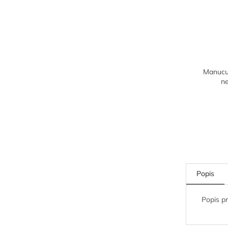
Manucur
n
Popis
Popis p