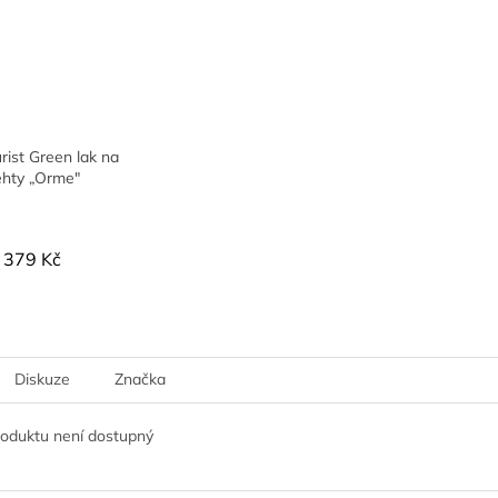
ist Green lak na
ehty „Orme"
379 Kč
Diskuze
Značka
roduktu není dostupný