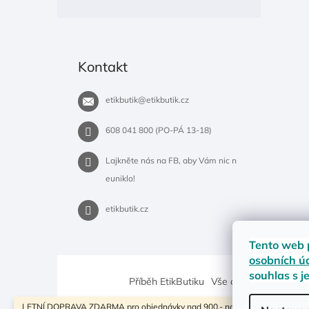
Kontakt
etikbutik
@
etikbutik.cz
608 041 800 (PO-PÁ 13-18)
Lajkněte nás na FB, aby Vám nic n
euniklo!
etikbutik.cz
Tento web 
osobních ú
souhlas s j
Příběh EtikButiku
Vše o nákupu
Dostup
LETNÍ DOPRAVA ZDARMA pro objednávky nad 900,- na pobočky Zásilkovny