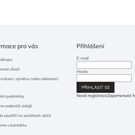
rmace pro vás
Přihlášení
E-mail
nákupu
nost zboží
Heslo
 vrácení, výměnu nebo reklamaci
PŘIHLÁSIT SE
Nová registrace
Zapomenuté h
dní podmínky
a osobních údajů
a soutěží na sociálních sítích
ňme v kontaktu