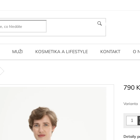
HLEDAT
MUŽI
KOSMETIKA A LIFESTYLE
KONTAKT
O 
790 
Měrná
cena:
Varianta
Detaily p