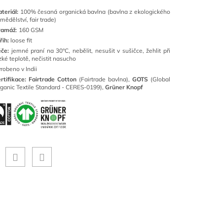
teriál:
100% česaná organická bavlna (bavlna z ekologického
mědělství, fair trade)
ramáž
: 160 GSM
řih:
loose fit
če:
jemné praní na 30°C, nebělit, nesušit v sušičce, žehlit při
zké teplotě, nečistit nasucho
robeno v Indii
rtifikace: Fairtrade Cotton
(Fairtrade bavlna),
GOTS
(Global
ganic Textile Standard - CERES-0199),
Grüner Knopf