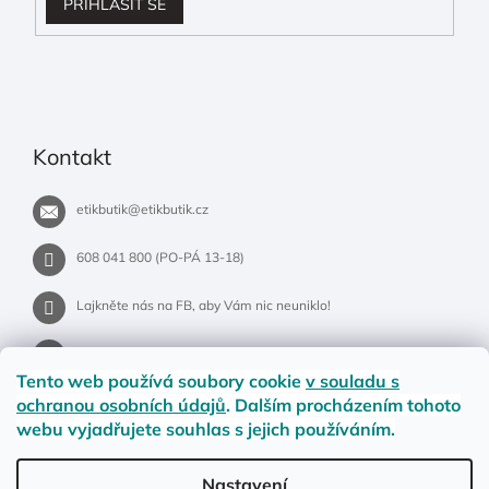
PŘIHLÁSIT SE
Kontakt
etikbutik
@
etikbutik.cz
608 041 800 (PO-PÁ 13-18)
Lajkněte nás na FB, aby Vám nic neuniklo!
etikbutik.cz
Tento web používá soubory cookie
v souladu s
ochranou osobních údajů
. Dalším procházením tohoto
webu vyjadřujete souhlas s jejich používáním.
Příběh EtikButiku
Vše o nákupu
Dostupnost zboží
Nastavení