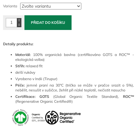
cena:
Varianta
PŘIDAT DO KOŠÍKU
Detaily produktu:
Materiál:
100% organická bavlna (certifikováno GOTS a ROC™ -
ekologická volba)
Střih:
relaxed fit
delší rukávy
Vyrobeno v Indii (Tirupur)
Péče:
jemné praní na 30°C (tričko se může v pračce srazit o 5%),
nebělit, nesušit v sušičce, žehlit při nízké teplotě, nečistit nasucho
Certifikace:
GOTS
(Global Organic Textile Standard),
ROC™
(Regenerative Organic Certified®)