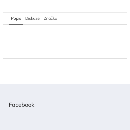
Popis
Diskuze
Značka
Z
á
p
Facebook
a
t
í