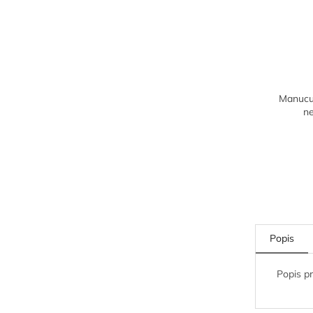
Manucur
n
Popis
Popis p