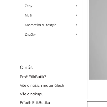
í
Ženy
p
a
Muži
n
e
Kosmetika a lifestyle
l
Značky
O nás
Proč EtikButik?
Vše o našich materiálech
Vše o nákupu
Příběh EtikButiku