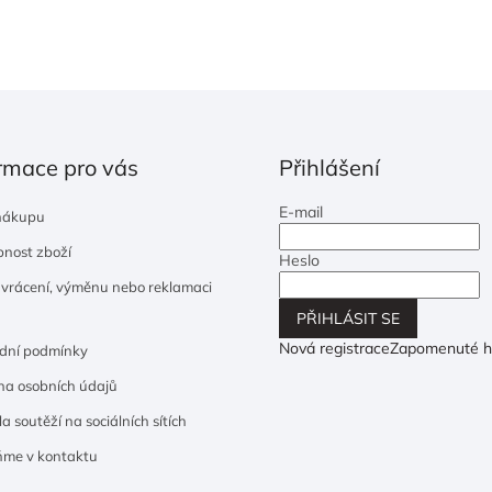
rmace pro vás
Přihlášení
E-mail
nákupu
nost zboží
Heslo
 vrácení, výměnu nebo reklamaci
PŘIHLÁSIT SE
Nová registrace
Zapomenuté h
dní podmínky
a osobních údajů
a soutěží na sociálních sítích
ňme v kontaktu