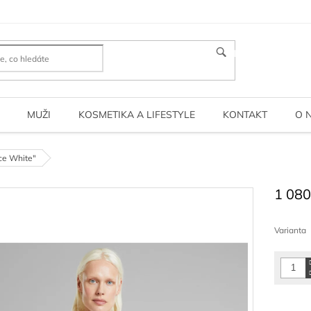
HLEDAT
MUŽI
KOSMETIKA A LIFESTYLE
KONTAKT
O 
ce White"
1 080
Měrná
cena:
Varianta