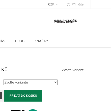
CZK
Přihlášení
NÁKUPNÍ KOŠÍK
Prázdný košík
NÁS
BLOG
ZNAČKY
 Kč
Zvolte variantu
PŘIDAT DO KOŠÍKU