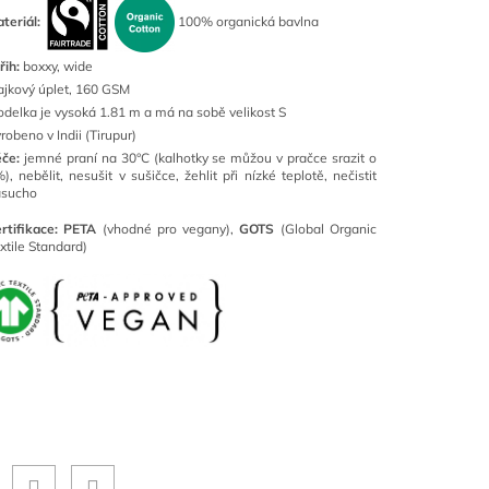
teriál:
100% organická bavlna
řih:
boxxy, wide
ajkový úplet, 160 GSM
delka je vysoká 1.81 m a má na sobě velikost S
robeno v Indii (Tirupur)
éče:
jemné praní na 30°C (kalhotky se můžou v pračce srazit o
), nebělit, nesušit v sušičce, žehlit při nízké teplotě, nečistit
asucho
rtifikace:
PETA
(vhodné pro vegany),
GOTS
(Global Organic
xtile Standard)