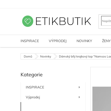
Přejít
na
obsah
INSPIRACE
VÝPRODEJ
NOVINKY
ŽENY
Domů
Novinky
Dámský bílý krajkový top "Namsos La
P
Kategorie
o
Přeskočit
kategorie
s
t
INSPIRACE
r
a
Výprodej
n
n
Novinky