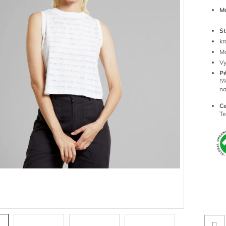
Ma
St
kr
Mo
Vy
P
5%
n
Ce
Te