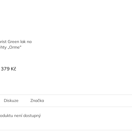
ist Green lak na
ehty „Orme"
379 Kč
Diskuze
Značka
roduktu není dostupný