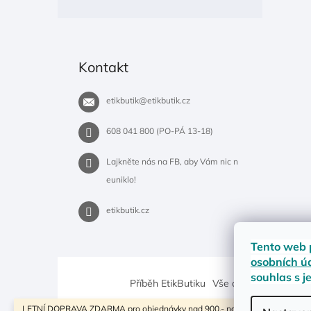
Kontakt
etikbutik
@
etikbutik.cz
608 041 800 (PO-PÁ 13-18)
Lajkněte nás na FB, aby Vám nic n
euniklo!
etikbutik.cz
Tento web 
osobních ú
souhlas s j
Příběh EtikButiku
Vše o nákupu
Dostup
LETNÍ DOPRAVA ZDARMA pro objednávky nad 900,- na pobočky Zásilkovny