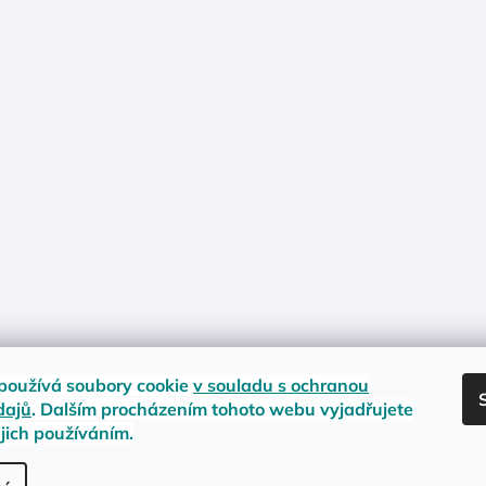
používá soubory cookie
v souladu s ochranou
dajů
. Dalším procházením tohoto webu vyjadřujete
ejich používáním.
nost zboží
Materiály a velikosti
Jak na vrácení nebo reklamaci?
Obc
.