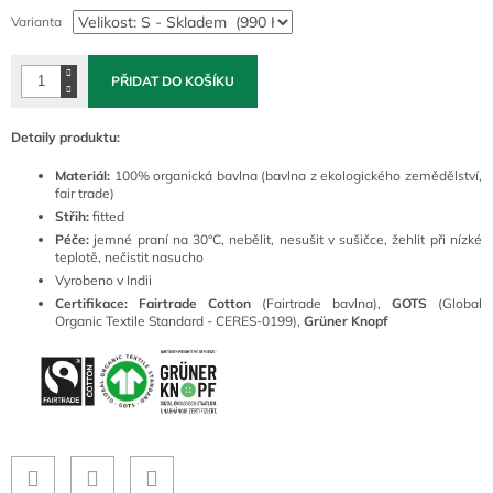
cena:
Varianta
PŘIDAT DO KOŠÍKU
Detaily produktu:
Materiál:
100% organická bavlna (bavlna z ekologického zemědělství,
fair trade)
Střih:
fitted
Péče:
jemné praní na 30°C, nebělit, nesušit v sušičce, žehlit při nízké
teplotě, nečistit nasucho
Vyrobeno v Indii
Certifikace: Fairtrade Cotton
(Fairtrade bavlna),
GOTS
(Global
Organic Textile Standard - CERES-0199),
Grüner Knopf