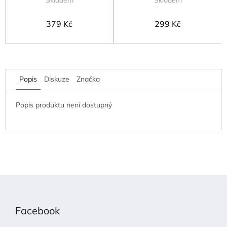
Skladem
Skladem
379 Kč
299 Kč
Popis
Diskuze
Značka
Popis produktu není dostupný
Z
á
p
Facebook
a
t