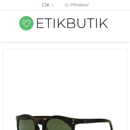
Přejít
CZK
Přihlášení
na
obsah