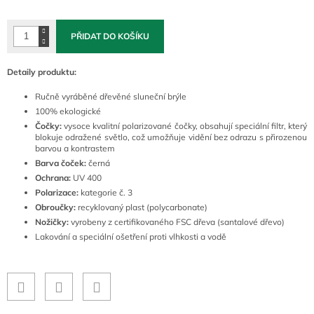
cena:
PŘIDAT DO KOŠÍKU
Detaily produktu:
Ručně vyráběné dřevěné sluneční brýle
100% ekologické
Čočky:
vysoce kvalitní polarizované čočky, obsahují speciální filtr, který
blokuje odražené světlo, což umožňuje vidění bez odrazu s přirozenou
barvou a kontrastem
Barva čoček:
černá
Ochrana:
UV 400
Polarizace:
kategorie č. 3
Obroučky:
recyklovaný plast (polycarbonate)
Nožičky:
vyrobeny z certifikovaného FSC dřeva (santalové dřevo)
Lakování a speciální ošetření proti vlhkosti a vodě