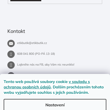
Kontakt
etikbutik
@
etikbutik.cz
608 041 800 (PO-PÁ 13-18)
Lajkněte nás na FB, aby Vám nic neuniklo!
etikbutik.cz
Tento web používá soubory cookie
v souladu s
ochranou osobních údajů
. Dalším procházením tohoto
webu vyjadřujete souhlas s jejich používáním.
Příběh EtikButiku
Vše o nákupu
Dostupnost zboží
Nastavení
Materiály a velikosti
Jak na vrácení nebo reklamaci?