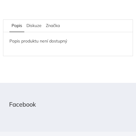
Popis
Diskuze
Značka
Popis produktu není dostupný
Z
á
p
Facebook
a
t
í