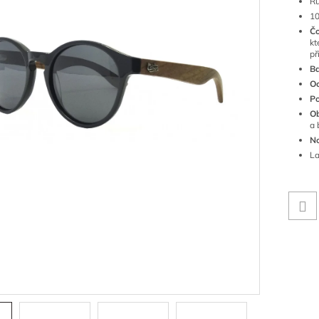
Ru
10
Č
kt
př
Ba
O
Po
O
a 
No
La