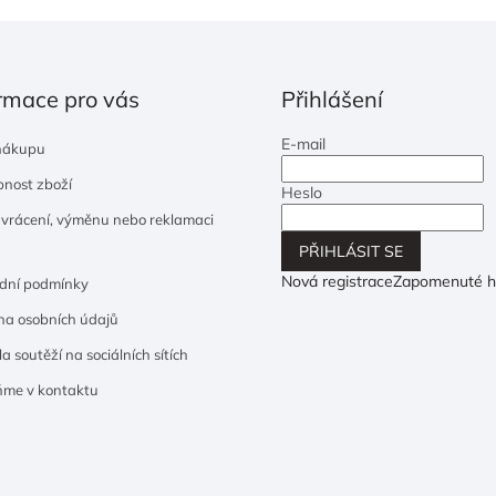
rmace pro vás
Přihlášení
E-mail
nákupu
nost zboží
Heslo
 vrácení, výměnu nebo reklamaci
PŘIHLÁSIT SE
Nová registrace
Zapomenuté h
dní podmínky
a osobních údajů
a soutěží na sociálních sítích
ňme v kontaktu