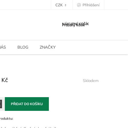
CZK
Přihlášení
NÁKUPNÍ KOŠÍK
Prázdný košík
NÁS
BLOG
ZNAČKY
 Kč
Skladem
PŘIDAT DO KOŠÍKU
roduktu: