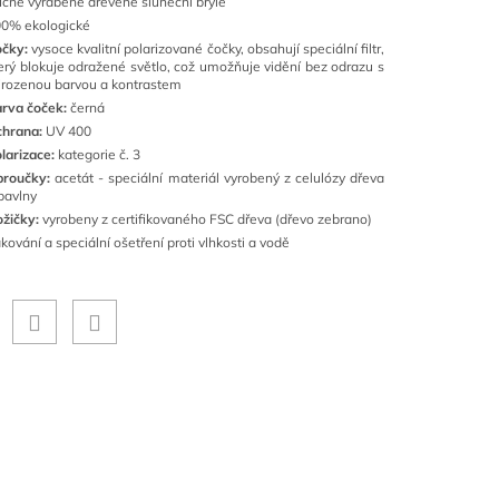
čně vyráběné dřevěné sluneční brýle
0% ekologické
očky:
vysoce kvalitní polarizované čočky, obsahují speciální filtr,
erý blokuje odražené světlo, což umožňuje vidění bez odrazu s
irozenou barvou a kontrastem
rva čoček:
černá
chrana:
UV 400
larizace:
kategorie č. 3
broučky:
acetát - speciální materiál vyrobený z celulózy dřeva
bavlny
žičky:
vyrobeny z certifikovaného FSC dřeva (dřevo zebrano)
kování a speciální ošetření proti vlhkosti a vodě