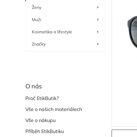
í
Ženy
p
a
Muži
n
e
Kosmetika a lifestyle
l
Značky
O nás
Proč EtikButik?
Vše o našich materiálech
Vše o nákupu
Příběh EtikButiku