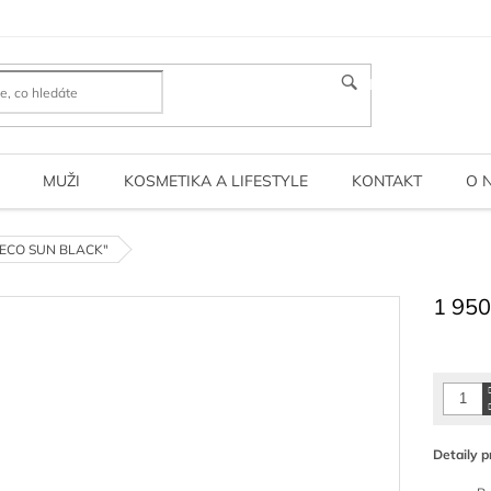
HLEDAT
MUŽI
KOSMETIKA A LIFESTYLE
KONTAKT
O 
77 ECO SUN BLACK"
1 950
Měrná
cena:
Detaily p