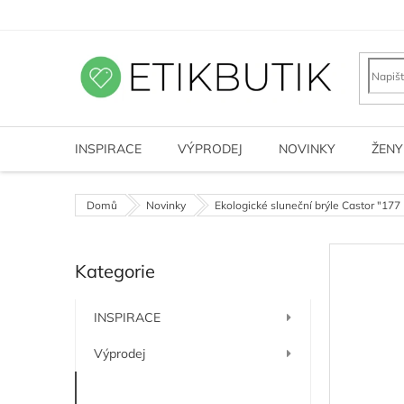
Přejít
na
obsah
INSPIRACE
VÝPRODEJ
NOVINKY
ŽENY
Domů
Novinky
Ekologické sluneční brýle Castor "1
P
Kategorie
o
Přeskočit
kategorie
s
t
INSPIRACE
r
a
Výprodej
n
n
Novinky