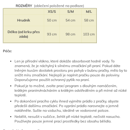
ROZMĚRY
(oblečení položené na podlaze)
XS/S
S/M
M/L
Hrudník
50 cm
54 cm
58 cm
Délka (od krku přes
93 cm
98 cm
103 cm
záda)
Péče:
Len je přírodní vlákno, které dokáže absorbovat hodně vody. To
znamená, že je náchylný k silnému zmačkání při praní. Pokud dáte
lněným kusům dostatek prostoru pro pohyb v bubnu pračky, mělo by to
snížit míru zmačkání. Nejlepší je naplnit pračku pouze do poloviny.
Doporučujeme použíit ochranný pytlík na praní.
Pokud je to možné, zvolte prací program s dlouhým namáčením,
krátkým praním/mácháním a krátkým odstředěním a při mírné až nízké
teplotě.
Po dokončení pracího cyklu ihned vyjměte prádlo z pračky, abyste
předešli dalšímu zmačkání. Po vyprání prádlo narovnejte a jemně
natáhněte. Sušte na vzduchu, ideálně ve vodorovné poloze.
Nebělit, nesušit v sušičce, žehlit při nízké teplotě, nečistit nasucho.
P
oužívejte pouze jemné prací prostředky bez obsahu bělidla.