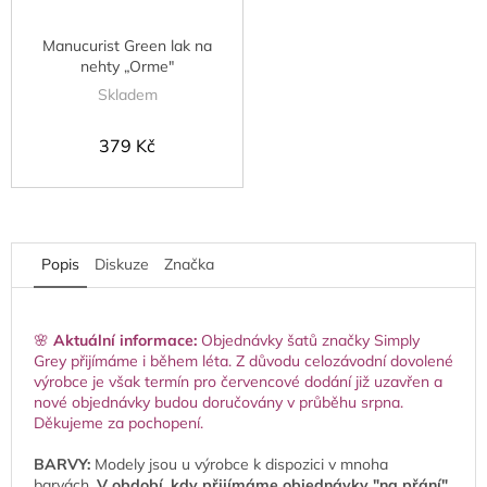
Manucurist Green lak na
nehty „Orme"
Skladem
379 Kč
Popis
Diskuze
Značka
🌸
Aktuální informace:
Objednávky šatů značky Simply
Grey přijímáme i během léta. Z důvodu celozávodní dovolené
výrobce je však termín pro červencové dodání již uzavřen a
nové objednávky budou doručovány v průběhu srpna.
Děkujeme za pochopení.
BARVY:
Modely jsou u výrobce k dispozici v mnoha
barvách.
V období, kdy přijímáme objednávky "na přání",