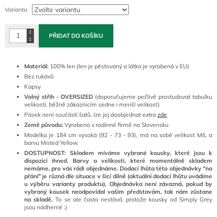
cena:
Varianta
PŘIDAT DO KOŠÍKU
Materiál:
100% len (l
en je pěstovaný a látka je vyrobená v EU)
Bez rukávů
Kapsy
Volný střih - OVERSIZED
(doporučujeme pečlivě prostudovat tabulku
velikostí, běžně zákaznicím sedne i menší velikost)
Pásek není součástí šatů, lze jej doobjednat extra
zde
Země původu:
Vyrobeno v rodinné firmě na Slovensku
Modelka je 184 cm vysoká (92 - 73 - 93), má na sobě velikost M/L a
barvu Misted Yellow.
DOSTUPNOST: Skladem míváme vybrané kousky, které jsou k
dispozici ihned. Barvy a velikosti, které momentálně skladem
nemáme, pro vás rádi objednáme. Dodací lhůta této objednávky "na
přání" je různá dle situace v šicí dílně (aktuální dodací lhůtu uvádíme
u výběru varianty produktu). Objednávka není závazná, pokud by
vybraný kousek neodpovídal vašim představám, tak nám zůstane
na skladě.
To se ale často nestává, protože kousky od Simply Grey
jsou nádherné :)