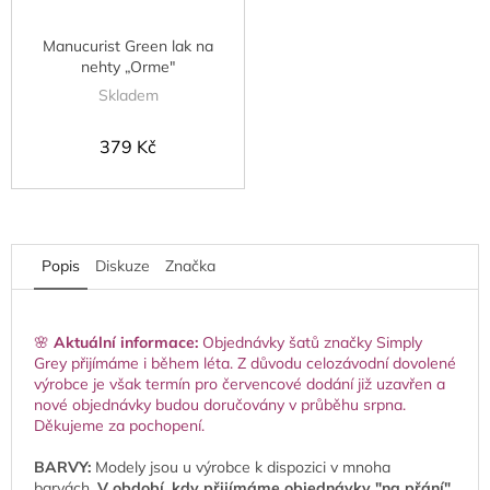
Manucurist Green lak na
nehty „Orme"
Skladem
379 Kč
Popis
Diskuze
Značka
🌸
Aktuální informace:
Objednávky šatů značky Simply
Grey přijímáme i během léta. Z důvodu celozávodní dovolené
výrobce je však termín pro červencové dodání již uzavřen a
nové objednávky budou doručovány v průběhu srpna.
Děkujeme za pochopení.
BARVY:
Modely jsou u výrobce k dispozici v mnoha
barvách.
V období, kdy přijímáme objednávky "na přání",