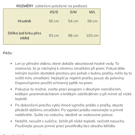
ROZMĚRY
(oblečení položené na podlaze)
XS/S
S/M
M/L
Hrudník
50 cm
54 cm
58 cm
Délka (od krku přes
93 cm
98 cm
103 cm
záda)
Péče:
Len je přírodní vlákno, které dokáže absorbovat hodně vody. To
znamená, že je náchylný k silnému zmačkání při praní. Pokud dáte
lněným kusům dostatek prostoru pro pohyb v bubnu pračky, mělo by to
snížit míru zmačkání. Nejlepší je naplnit pračku pouze do poloviny.
Doporučujeme použíit ochranný pytlík na praní.
Pokud je to možné, zvolte prací program s dlouhým namáčením,
krátkým praním/mácháním a krátkým odstředěním a při mírné až nízké
teplotě.
Po dokončení pracího cyklu ihned vyjměte prádlo z pračky, abyste
předešli dalšímu zmačkání. Po vyprání prádlo narovnejte a jemně
natáhněte. Sušte na vzduchu, ideálně ve vodorovné poloze.
Nebělit, nesušit v sušičce, žehlit při nízké teplotě, nečistit nasucho.
P
oužívejte pouze jemné prací prostředky bez obsahu bělidla.