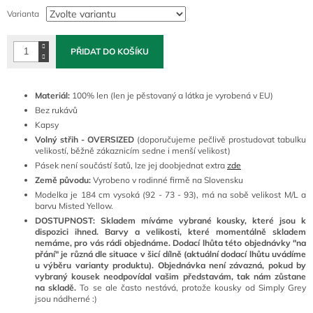
cena:
Varianta
PŘIDAT DO KOŠÍKU
Materiál:
100% len (l
en je pěstovaný a látka je vyrobená v EU)
Bez rukávů
Kapsy
Volný střih - OVERSIZED
(doporučujeme pečlivě prostudovat tabulku
velikostí, běžně zákaznicím sedne i menší velikost)
Pásek není součástí šatů, lze jej doobjednat extra
zde
Země původu:
Vyrobeno v rodinné firmě na Slovensku
Modelka je 184 cm vysoká (92 - 73 - 93), má na sobě velikost M/L a
barvu Misted Yellow.
DOSTUPNOST: Skladem míváme vybrané kousky, které jsou k
dispozici ihned. Barvy a velikosti, které momentálně skladem
nemáme, pro vás rádi objednáme. Dodací lhůta této objednávky "na
přání" je různá dle situace v šicí dílně (aktuální dodací lhůtu uvádíme
u výběru varianty produktu). Objednávka není závazná, pokud by
vybraný kousek neodpovídal vašim představám, tak nám zůstane
na skladě.
To se ale často nestává, protože kousky od Simply Grey
jsou nádherné :)