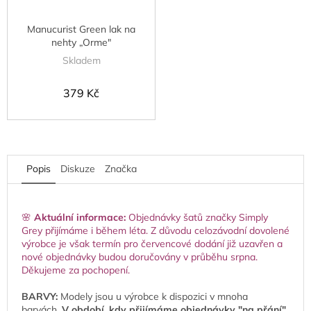
Manucurist Green lak na
nehty „Orme"
Skladem
379 Kč
Popis
Diskuze
Značka
🌸
Aktuální informace:
Objednávky šatů značky Simply
Grey přijímáme i během léta. Z důvodu celozávodní dovolené
výrobce je však termín pro červencové dodání již uzavřen a
nové objednávky budou doručovány v průběhu srpna.
Děkujeme za pochopení.
BARVY:
Modely jsou u výrobce k dispozici v mnoha
barvách.
V období, kdy přijímáme objednávky "na přání",