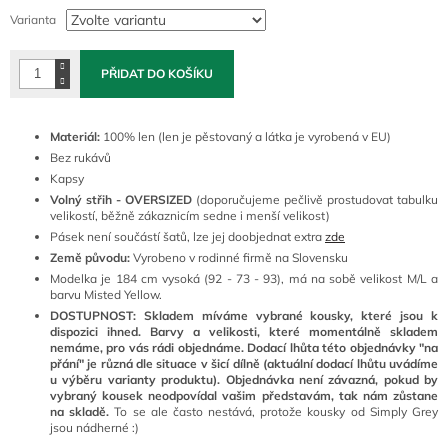
cena:
Varianta
PŘIDAT DO KOŠÍKU
Materiál:
100% len (l
en je pěstovaný a látka je vyrobená v EU)
Bez rukávů
Kapsy
Volný střih - OVERSIZED
(doporučujeme pečlivě prostudovat tabulku
velikostí, běžně zákaznicím sedne i menší velikost)
Pásek není součástí šatů, lze jej doobjednat extra
zde
Země původu:
Vyrobeno v rodinné firmě na Slovensku
Modelka je 184 cm vysoká (92 - 73 - 93), má na sobě velikost M/L a
barvu Misted Yellow.
DOSTUPNOST: Skladem míváme vybrané kousky, které jsou k
dispozici ihned. Barvy a velikosti, které momentálně skladem
nemáme, pro vás rádi objednáme. Dodací lhůta této objednávky "na
přání" je různá dle situace v šicí dílně (aktuální dodací lhůtu uvádíme
u výběru varianty produktu). Objednávka není závazná, pokud by
vybraný kousek neodpovídal vašim představám, tak nám zůstane
na skladě.
To se ale často nestává, protože kousky od Simply Grey
jsou nádherné :)