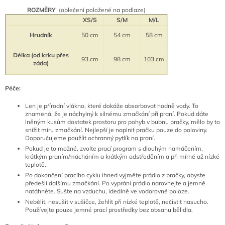
ROZMĚRY
(oblečení položené na podlaze)
XS/S
S/M
M/L
Hrudník
50 cm
54 cm
58 cm
Délka (od krku přes
93 cm
98 cm
103 cm
záda)
Péče:
Len je přírodní vlákno, které dokáže absorbovat hodně vody. To
znamená, že je náchylný k silnému zmačkání při praní. Pokud dáte
lněným kusům dostatek prostoru pro pohyb v bubnu pračky, mělo by to
snížit míru zmačkání. Nejlepší je naplnit pračku pouze do poloviny.
Doporučujeme použíit ochranný pytlík na praní.
Pokud je to možné, zvolte prací program s dlouhým namáčením,
krátkým praním/mácháním a krátkým odstředěním a při mírné až nízké
teplotě.
Po dokončení pracího cyklu ihned vyjměte prádlo z pračky, abyste
předešli dalšímu zmačkání. Po vyprání prádlo narovnejte a jemně
natáhněte. Sušte na vzduchu, ideálně ve vodorovné poloze.
Nebělit, nesušit v sušičce, žehlit při nízké teplotě, nečistit nasucho.
P
oužívejte pouze jemné prací prostředky bez obsahu bělidla.