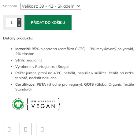
cena:
Varianta
PŘIDAT DO KOŠÍKU
Detaily produktu:
Materiál:
85
% biobavlna (certifikát GOTS), 13% recyklovaný polyamid,
2% elastan
Střih:
regular fit
Vyrobeno v Portugalsku (Braga)
Péče:
jemné
praní na 40°C, nebělit, nesušit v sušičce, žehlit při nízké
teplotě, nečistit nasucho
Certifikace:
PETA
(vhodné pro vegany),
GOTS
(Global Organic Textile
Standard)