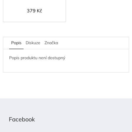
379 Kč
Popis
Diskuze
Značka
Popis produktu není dostupný
Z
á
p
Facebook
a
t