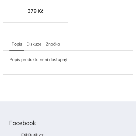
379 Kč
Popis
Diskuze
Značka
Popis produktu není dostupný
Z
á
p
Facebook
a
t
EtikButik.cz