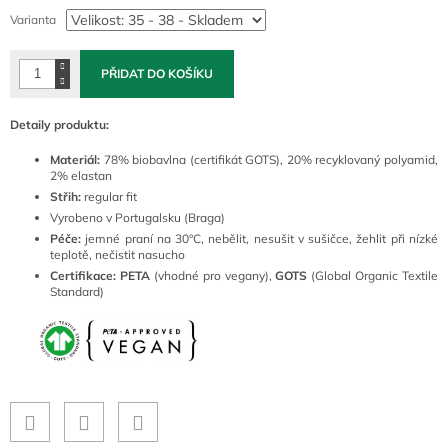
cena:
Varianta
PŘIDAT DO KOŠÍKU
Detaily produktu:
Materiál:
78
% biobavlna (certifikát GOTS), 20% recyklovaný polyamid,
2% elastan
Střih:
regular fit
Vyrobeno v Portugalsku (Braga)
Péče:
jemné
praní na 30°C, nebělit, nesušit v sušičce, žehlit při nízké
teplotě, nečistit nasucho
Certifikace:
PETA
(vhodné pro vegany),
GOTS
(Global Organic Textile
Standard)