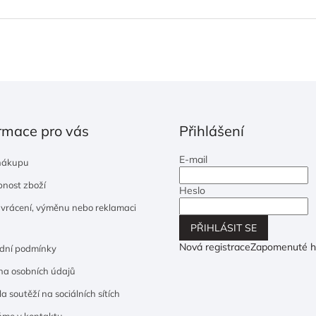
rmace pro vás
Přihlášení
E-mail
nákupu
nost zboží
Heslo
 vrácení, výměnu nebo reklamaci
PŘIHLÁSIT SE
Nová registrace
Zapomenuté h
dní podmínky
a osobních údajů
a soutěží na sociálních sítích