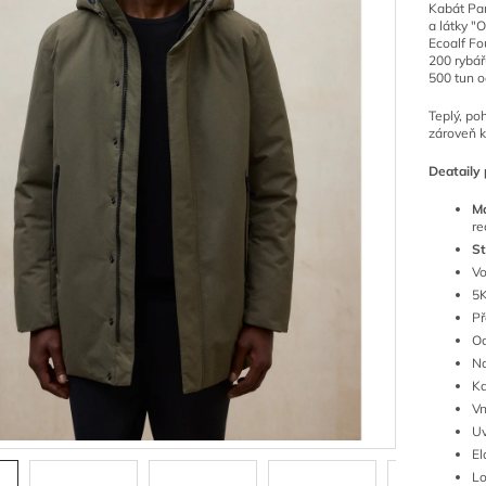
Kabát Par
a látky "
Ecoalf Fo
200 rybář
500 tun 
Teplý, po
zároveň k
Deataily 
Ma
re
St
Vo
5K
Př
Od
Na
Ka
Vn
Uv
El
Lo