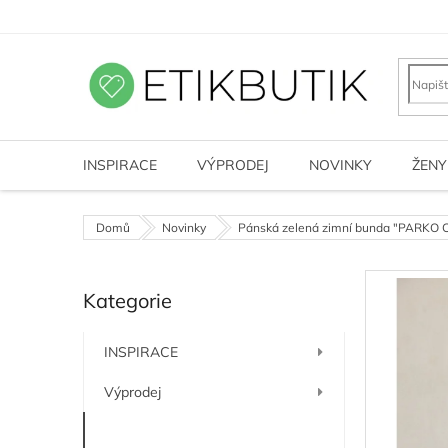
Přejít
na
obsah
INSPIRACE
VÝPRODEJ
NOVINKY
ŽENY
Domů
Novinky
Pánská zelená zimní bunda "PARKO C
P
Kategorie
o
Přeskočit
kategorie
s
t
INSPIRACE
r
a
Výprodej
n
n
Novinky