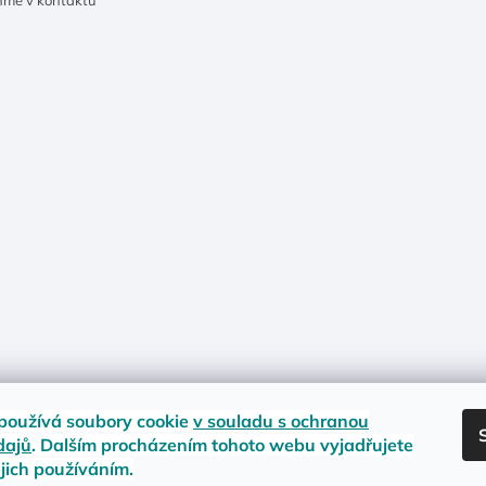
ňme v kontaktu
používá soubory cookie
v souladu s ochranou
dajů
. Dalším procházením tohoto webu vyjadřujete
ejich používáním.
nost zboží
Materiály a velikosti
Jak na vrácení nebo reklamaci?
Obc