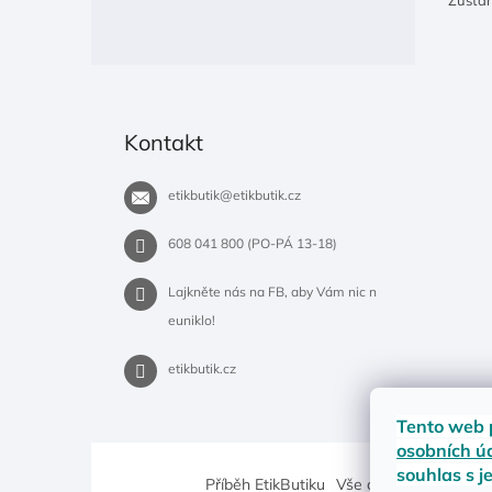
Zůsta
Kontakt
etikbutik
@
etikbutik.cz
608 041 800 (PO-PÁ 13-18)
Lajkněte nás na FB, aby Vám nic n
euniklo!
etikbutik.cz
Tento web 
osobních ú
souhlas s j
Příběh EtikButiku
Vše o nákupu
Dostup