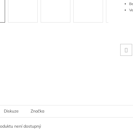
B
V
Diskuze
Značka
roduktu není dostupný