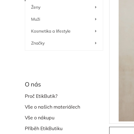
í
Ženy
p
a
Muži
n
e
Kosmetika a lifestyle
l
Značky
O nás
Proč EtikButik?
Vše o našich materiálech
Vše o nákupu
Příběh EtikButiku