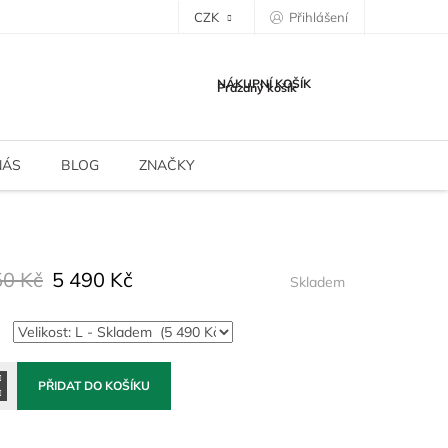
CZK
Přihlášení
NÁKUPNÍ KOŠÍK
Prázdný košík
NÁS
BLOG
ZNAČKY
50 Kč
5 490 Kč
Skladem
PŘIDAT DO KOŠÍKU