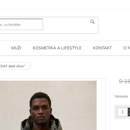
HLEDAT
MUŽI
KOSMETIKA A LIFESTYLE
KONTAKT
O 
OAT dark olive“
9 1
Měrná
cena:
Varianta