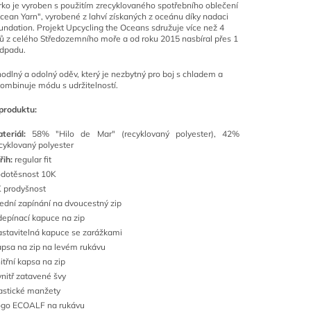
ko je vyroben s použitím zrecyklovaného spotřebního oblečení
Ocean Yarn", vyrobené z lahví získaných z oceánu díky nadaci
undation. Projekt Upcycling the Oceans sdružuje více než 4
ů z celého Středozemního moře a od roku 2015 nasbíral přes 1
odpadu.
hodlný a odolný oděv, který je nezbytný pro boj s chladem a
ombinuje módu s udržitelností.
produktu:
teriál:
58% "Hilo de Mar" (recyklovaný polyester), 42%
cyklovaný polyester
řih:
regular fit
dotěsnost 10K
 prodyšnost
ední zapínání na dvoucestný zip
epínací kapuce na zip
stavitelná kapuce se zarážkami
psa na zip na levém rukávu
itřní kapsa na zip
nitř zatavené švy
astické manžety
go ECOALF na rukávu