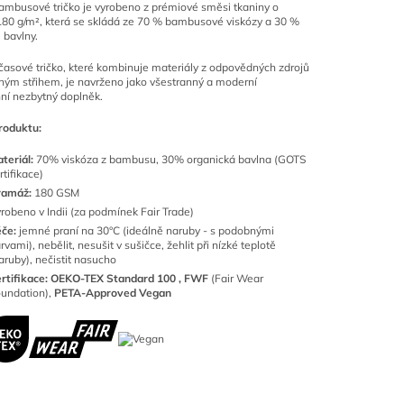
mbusové tričko je vyrobeno z prémiové směsi tkaniny o
80 g/m², která se skládá ze 70 % bambusové viskózy a 30 %
 bavlny.
asové tričko, které kombinuje materiály z odpovědných zdrojů
ným střihem, je navrženo jako všestranný a moderní
ní nezbytný doplněk.
roduktu:
teriál:
70% viskóza z bambusu,
30
% organická bavlna (GOTS
rtifikace)
ramáž:
180 GSM
robeno v Indii (za podmínek Fair Trade)
éče:
jemné praní na 30°C (ideálně naruby - s podobnými
rvami), nebělit, nesušit v sušičce, žehlit při nízké teplotě
aruby), nečistit nasucho
rtifikace:
OEKO-TEX Standard 100 ,
FWF
(Fair Wear
undation),
PETA-Approved Vegan