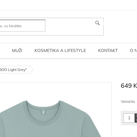
HLEDAT
MUŽI
KOSMETIKA A LIFESTYLE
KONTAKT
O 
BOO Light Grey"
649 
Měrná
cena:
Varianta