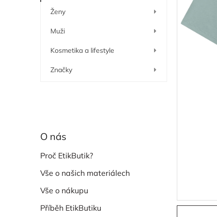
í
Ženy
p
a
Muži
n
e
Kosmetika a lifestyle
l
Značky
O nás
Proč EtikButik?
Vše o našich materiálech
Vše o nákupu
Příběh EtikButiku