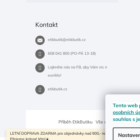
Kontakt
etikbutik
@
etikbutik.cz
608 041 800 (PO-PÁ 13-18)
Lajkněte nás na FB, aby Vám nic n
euniklo!
etikbutik.cz
Tento web 
osobních ú
souhlas s j
Příběh EtikButiku
Vše o nákupu
Dostup
LETNÍ DOPRAVA ZDARMA pro objednávky nad 900,- na pobočky Zásilkovny
Nastaven
Přejeme krásné léto!☀️