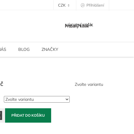
CZK
Přihlášení
NÁKUPNÍ KOŠÍK
Prázdný košík
NÁS
BLOG
ZNAČKY
Kč
Zvolte variantu
PŘIDAT DO KOŠÍKU