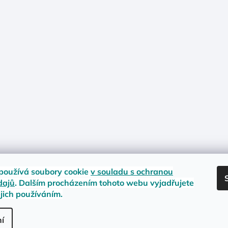
používá soubory cookie
v souladu s ochranou
dajů
. Dalším procházením tohoto webu vyjadřujete
ejich používáním.
nost zboží
Materiály a velikosti
Jak na vrácení nebo reklamaci?
Obc
.
í