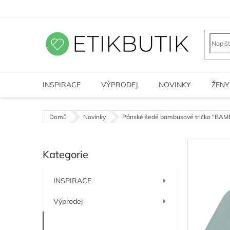
Přejít
na
obsah
INSPIRACE
VÝPRODEJ
NOVINKY
ŽENY
Domů
Novinky
Pánské šedé bambusové tričko "BAM
P
Kategorie
o
Přeskočit
kategorie
s
t
INSPIRACE
r
a
Výprodej
n
n
Novinky