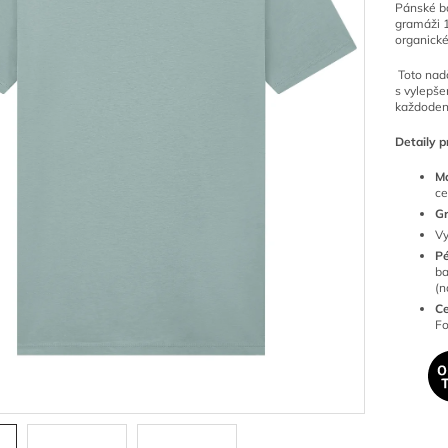
Pánské ba
gramáži 1
organické
Toto nadč
s vylepše
každoden
Detaily p
Ma
ce
G
Vy
P
ba
(n
Ce
Fo