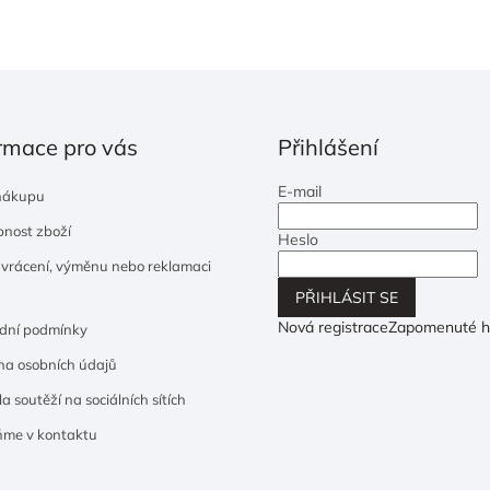
rmace pro vás
Přihlášení
E-mail
nákupu
nost zboží
Heslo
 vrácení, výměnu nebo reklamaci
PŘIHLÁSIT SE
Nová registrace
Zapomenuté h
dní podmínky
a osobních údajů
a soutěží na sociálních sítích
ňme v kontaktu