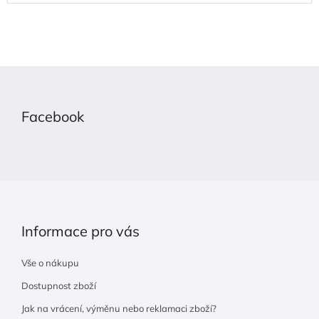
Z
á
p
Facebook
a
t
í
Informace pro vás
Vše o nákupu
Dostupnost zboží
Jak na vrácení, výměnu nebo reklamaci zboží?