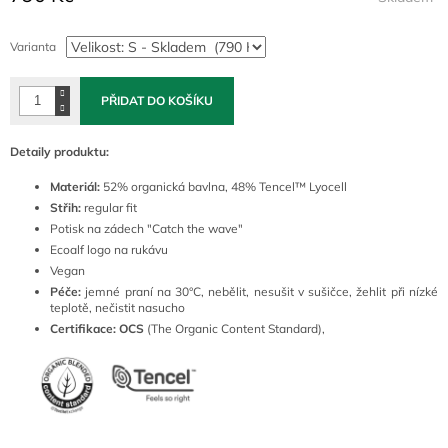
Měrná
cena:
Varianta
PŘIDAT DO KOŠÍKU
Detaily produktu:
Materiál:
52% organická bavlna, 48% Tencel™ Lyocell
Střih:
regular fit
Potisk na zádech "Catch the wave"
Ecoalf logo na rukávu
Vegan
Péče:
jemné praní na 30°C, nebělit, nesušit v sušičce, žehlit při nízké
teplotě, nečistit nasucho
Certifikace:
OCS
(The Organic Content Standard),