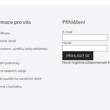
rmace pro vás
Přihlášení
E-mail
nákupu
nost zboží
Heslo
 vrácení, výměnu nebo reklamaci
PŘIHLÁSIT SE
Nová registrace
Zapomenuté h
dní podmínky
a osobních údajů
a soutěží na sociálních sítích
ňme v kontaktu