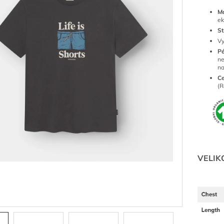
Ma
ek
St
Vy
P
ne
n
Ce
(R
VELIK