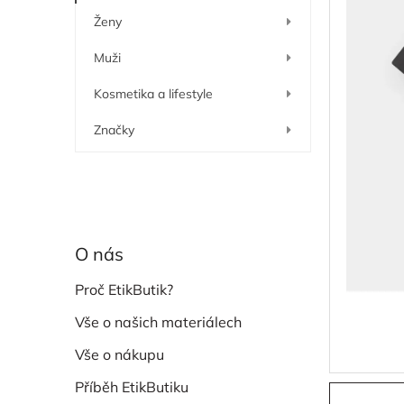
í
Ženy
p
a
Muži
n
e
Kosmetika a lifestyle
l
Značky
O nás
Proč EtikButik?
Vše o našich materiálech
Vše o nákupu
Příběh EtikButiku