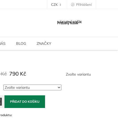
CZK
Přihlášení
NÁKUPNÍ KOŠÍK
Prázdný košík
NÁS
BLOG
ZNAČKY
 Kč
790 Kč
Zvolte variantu
PŘIDAT DO KOŠÍKU
roduktu: