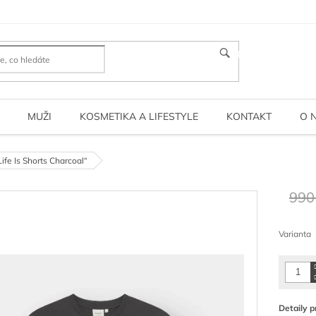
HLEDAT
MUŽI
KOSMETIKA A LIFESTYLE
KONTAKT
O 
ife Is Shorts Charcoal“
990
Měrná
cena:
Varianta
Detaily p