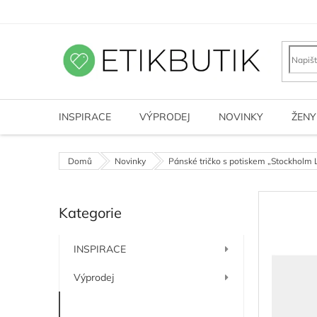
Přejít
na
obsah
INSPIRACE
VÝPRODEJ
NOVINKY
ŽENY
Domů
Novinky
Pánské tričko s potiskem „Stockholm L
P
Kategorie
o
Přeskočit
kategorie
s
t
INSPIRACE
r
a
Výprodej
n
n
Novinky