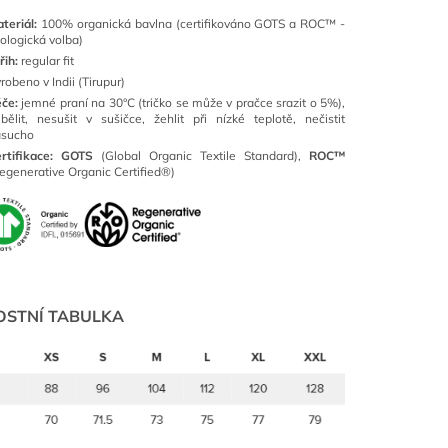
teriál:
100% organická bavlna (certifikováno GOTS a ROC™ -
ologická volba)
řih:
regular fit
robeno v Indii (Tirupur)
éče:
jemné praní na 30°C (tričko se může v pračce srazit o 5%),
bělit, nesušit v sušičce, žehlit při nízké teplotě, nečistit
asucho
rtifikace:
GOTS
(Global Organic Textile Standard),
ROC™
egenerative Organic Certified®)
OSTNÍ TABULKA