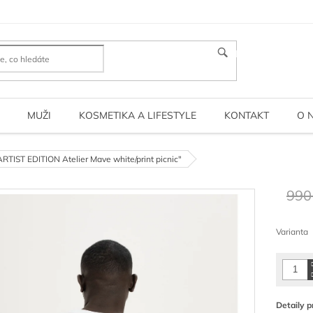
HLEDAT
MUŽI
KOSMETIKA A LIFESTYLE
KONTAKT
O 
RTIST EDITION Atelier Mave white/print picnic"
990
Měrná
cena:
Varianta
Detaily p