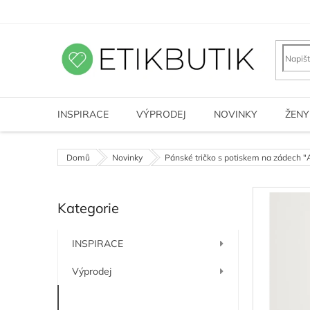
Přejít
na
obsah
INSPIRACE
VÝPRODEJ
NOVINKY
ŽENY
Domů
Novinky
Pánské tričko s potiskem na zádech "A
P
Kategorie
o
Přeskočit
kategorie
s
t
INSPIRACE
r
a
Výprodej
n
n
Novinky