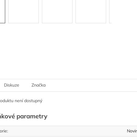
Diskuze
Značka
roduktu není dostupný
ňkové parametry
orie
:
Novi