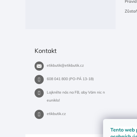
Pravidl
Zůsta
Kontakt
etikbutik
@
etikbutik.cz
608 041 800 (PO-PÁ 13-18)
Lajkněte nás na FB, aby Vám nic n
euniklo!
etikbutik.cz
Tento web 
osobních ú