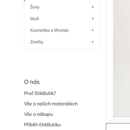
í
Ženy
p
a
Muži
n
e
Kosmetika a lifestyle
l
Značky
O nás
Proč EtikButik?
Vše o našich materiálech
Vše o nákupu
Příběh EtikButiku