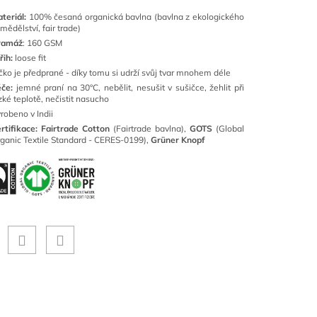
teriál:
100% česaná organická bavlna (bavlna z ekologického
mědělství, fair trade)
ramáž
: 160 GSM
řih:
loose fit
ičko je předprané - díky tomu si udrží svůj tvar mnohem déle
če:
jemné praní na 30°C, nebělit, nesušit v sušičce, žehlit při
zké teplotě, nečistit nasucho
robeno v Indii
rtifikace: Fairtrade Cotton
(Fairtrade bavlna),
GOTS
(Global
ganic Textile Standard - CERES-0199),
Grüner Knopf