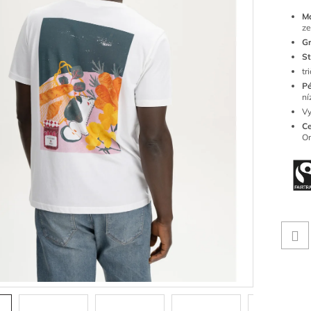
Ma
ze
G
St
tr
Pé
ní
Vy
Ce
Or