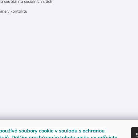
a soutěží na sociálních sítích
ňme v kontaktu
používá soubory cookie
v souladu s ochranou
dajů
. Dalším procházením tohoto webu vyjadřujete