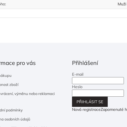
oho
:
Muži
rmace pro vás
Přihlášení
E-mail
nákupu
nost zboží
Heslo
 vrácení, výměnu nebo reklamaci
PŘIHLÁSIT SE
Nová registrace
Zapomenuté h
dní podmínky
a osobních údajů