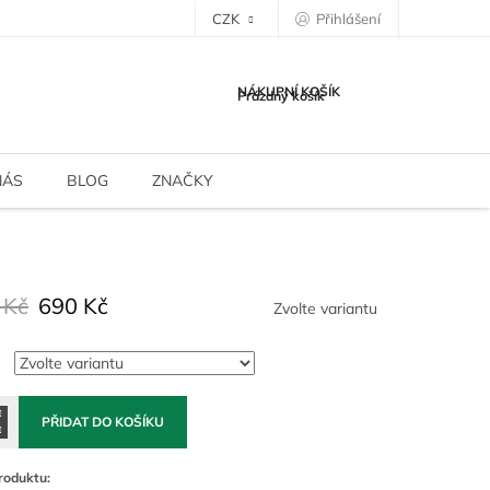
CZK
Přihlášení
NÁKUPNÍ KOŠÍK
Prázdný košík
NÁS
BLOG
ZNAČKY
 Kč
690 Kč
Zvolte variantu
PŘIDAT DO KOŠÍKU
roduktu: