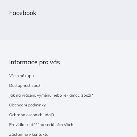
á
p
Facebook
a
t
í
Informace pro vás
Vše o nákupu
Dostupnost zboží
Jak na vrácení, výměnu nebo reklamaci zboží?
Obchodní podmínky
Ochrana osobních údajů
Pravidla soutěží na sociálních sítích
Zůstaňme v kontaktu