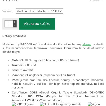
Měrná
cena:
Varianta
PŘIDAT DO KOŠÍKU
Detaily produktu:
Model mikiny
RADDER
můžete skvěle sladit s našimi tepláky
Mover
a vytvořit
si tak nezaměnitelnou teplákovou soupravu, která vám bude dělat radost
dlouhé roky :)
Materiál:
100
% organická bavlna (GOTS certifikace)
Gramáž:
350 GSM
Střih:
relaxed fit
Vyrobeno v Bangladéši (za podmínek Fair Trade)
Péče:
jemné praní na 30°C (ideálně naruby - s podobnými barvami),
nebělit, nesušit v sušičce, žehlit při nízké teplotě (naruby), nečistit
nasucho
Certifikace: GOTS
(
Global Organic Textile Standard),
OEKO-TEX
Standard 100,
PETA
(People for the Ethical Treatment of
Animals),
FWF
(Fair Wear Foundation)