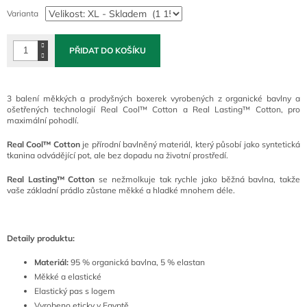
cena:
Varianta
PŘIDAT DO KOŠÍKU
3 balení měkkých a prodyšných boxerek vyrobených z organické bavlny a
ošetřených technologií Real Cool™ Cotton a Real Lasting™ Cotton, pro
maximální pohodlí.
Real Cool™ Cotton
je přírodní bavlněný materiál, který působí jako syntetická
tkanina odvádějící pot, ale bez dopadu na životní prostředí.
Real Lasting™ Cotton
se nežmolkuje tak rychle jako běžná bavlna, takže
vaše základní prádlo zůstane měkké a hladké mnohem déle.
Detaily produktu:
Materiál:
95 % organická bavlna, 5 % elastan
Měkké a elastické
Elastický pas s logem
Vyrobeno eticky v Egyptě