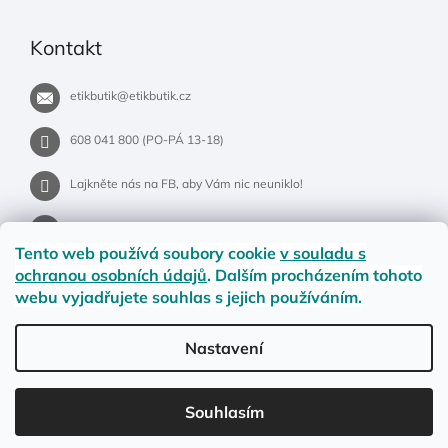
Kontakt
etikbutik
@
etikbutik.cz
608 041 800 (PO-PÁ 13-18)
Lajkněte nás na FB, aby Vám nic neuniklo!
etikbutik.cz
Tento web používá soubory cookie
v souladu s
ochranou osobních údajů
. Dalším procházením tohoto
webu vyjadřujete souhlas s jejich používáním.
Příběh EtikButiku
Vše o nákupu
Dostupnost zboží
Nastavení
Materiály a velikosti
Jak na vrácení nebo reklamaci?
Obchodní podmínky
Ochrana osobních údajů
LETNÍ DOPRAVA ZDARMA pro objednávky nad 900,- na pobočky
Souhlasím
Zásilkovny. Přejeme krásné léto!☀️