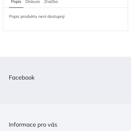
Popis
Diskuze
Značka
Popis produktu není dostupný
Z
á
p
Facebook
a
t
í
Informace pro vás