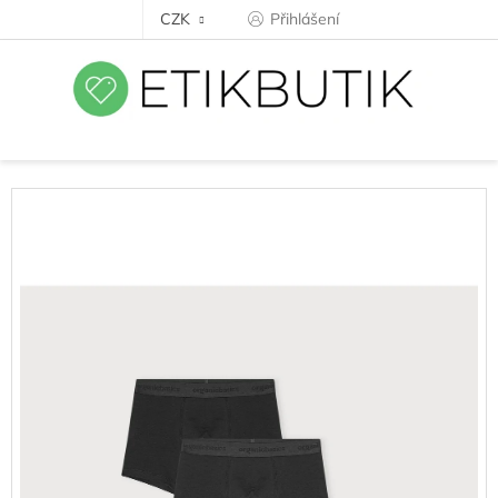
Přejít
CZK
Přihlášení
na
obsah