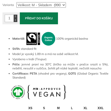
cena:
Varianta
PŘIDAT DO KOŠÍKU
Materiál:
100% organická bavlna
Střih:
standard fit
Model je vysoký 1.89 m a má na sobě velikost M.
Vyrobeno v Indii (Tirupur)
Péče:
jemné praní na 30°C (tričko sa může v pračce srazit o 5%),
nebělit, nesušit v sušičce, žehlit při nízké teplotě, nečistit nasucho
Certifikace:
PETA
(vhodné pro vegany),
GOTS
(Global Organic Textile
Standard)