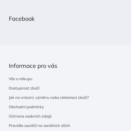
Z
á
p
Facebook
a
t
í
Informace pro vás
Vše o nákupu
Dostupnost zboží
Jak na vrácení, výměnu nebo reklamaci zboží?
Obchodní podmínky
Ochrana osobních údajů
Pravidla soutěží na sociálních sítích