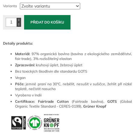
cena:
Varianta
PŘIDAT DO KOŠÍKU
Detaily produktu:
Materiál:
97% organická bavlna (bavlna z ekologického zemědělství,
fair trade), 3% rozložitelný elastan
Zpracování:
kruhový úplet, žebrový úplet
Bez toxických škodlivin dle standardu GOTS
Vegan
Péče:
jemné praní na 30°C, nebělit, nesušit v sušičce, žehlit při nízké
teplotě, nečistit nasucho
Vyrobeno v Indii
Certifikace: Fairtrade Cotton
(Fairtrade bavlna),
GOTS
(Global
Organic Textile Standard - CERES-0199),
Grüner Knopf