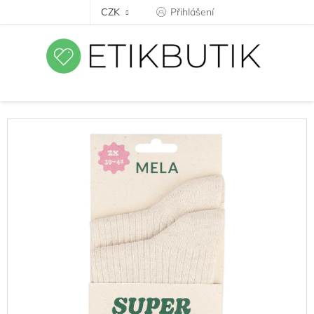
Přejít
CZK
Přihlášení
na
obsah