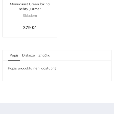
Manucurist Green lak na
nehty „Orme"
Skladem
379 Kč
Popis
Diskuze
Značka
Popis produktu není dostupný
Z
á