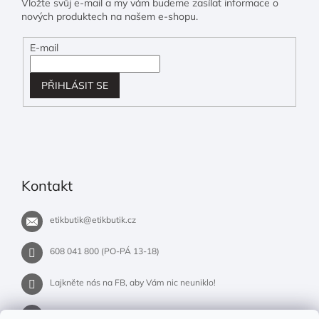
Vložte svůj e-mail a my vám budeme zasílat informace o
nových produktech na našem e-shopu.
E-mail
PŘIHLÁSIT SE
Kontakt
etikbutik
@
etikbutik.cz
608 041 800 (PO-PÁ 13-18)
Lajkněte nás na FB, aby Vám nic neuniklo!
etikbutik.cz