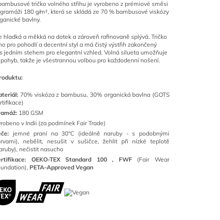
ambusové tričko volného střihu je vyrobeno z prémiové směsi
 gramáži 180 g/m², která se skládá ze 70 % bambusové viskózy
ganické bavlny.
e hladká a měkká na dotek a zároveň rafinovaně splývá. Tričko
no pro pohodlí a decentní styl a má čistý výstřih zakončený
s jedním stehem pro elegantní vzhled. Volná silueta umožňuje
 pohyb, takže je všestrannou volbou pro každodenní nošení.
roduktu:
teriál:
70% viskóza z bambusu,
30
% organická bavlna (GOTS
rtifikace)
ramáž:
180 GSM
robeno v Indii (za podmínek Fair Trade)
éče:
jemné praní na 30°C (ideálně naruby - s podobnými
rvami), nebělit, nesušit v sušičce, žehlit při nízké teplotě
aruby), nečistit nasucho
rtifikace:
OEKO-TEX Standard 100 ,
FWF
(Fair Wear
undation),
PETA-Approved Vegan