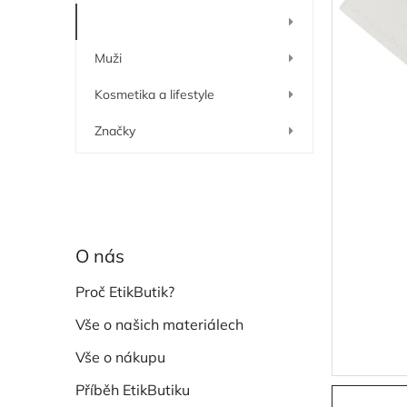
í
Ženy
p
a
Muži
n
e
Kosmetika a lifestyle
l
Značky
O nás
Proč EtikButik?
Vše o našich materiálech
Vše o nákupu
Příběh EtikButiku