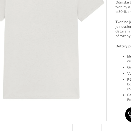
Dámské b
tkaniny o
a 30 % or
Tkanina j
je navrže
detailem 
přirozený
Detaily p
Ma
ce
G
Vy
P
ba
(n
Ce
Fo