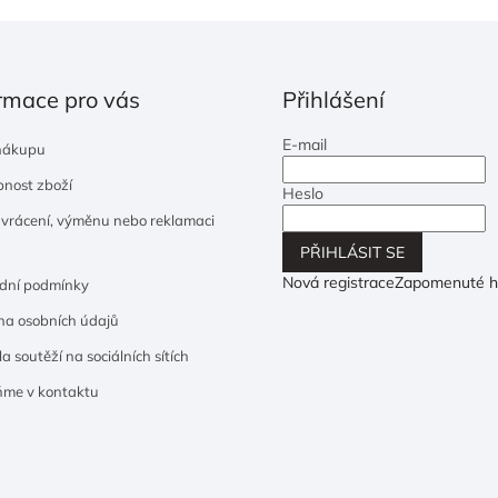
rmace pro vás
Přihlášení
E-mail
nákupu
nost zboží
Heslo
 vrácení, výměnu nebo reklamaci
PŘIHLÁSIT SE
Nová registrace
Zapomenuté h
dní podmínky
a osobních údajů
a soutěží na sociálních sítích
ňme v kontaktu