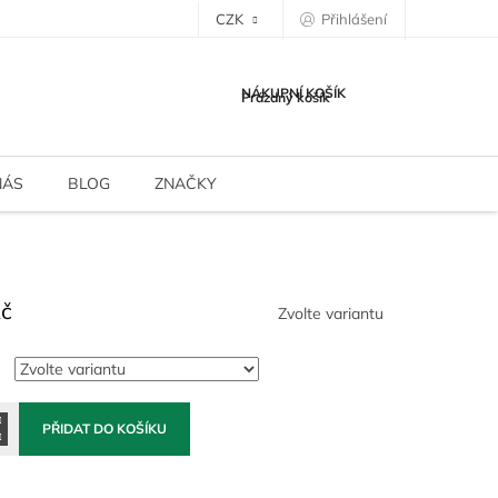
CZK
Přihlášení
NÁKUPNÍ KOŠÍK
Prázdný košík
NÁS
BLOG
ZNAČKY
Kč
Zvolte variantu
PŘIDAT DO KOŠÍKU