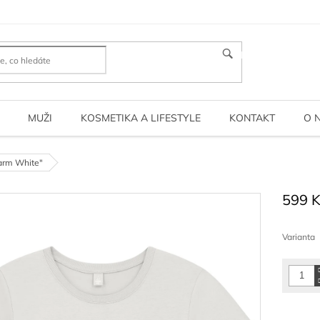
HLEDAT
MUŽI
KOSMETIKA A LIFESTYLE
KONTAKT
O 
rm White"
599 
Měrná
cena:
Varianta