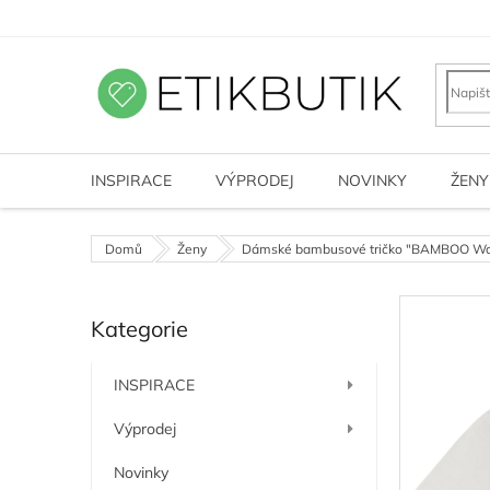
Přejít
na
obsah
INSPIRACE
VÝPRODEJ
NOVINKY
ŽENY
Domů
Ženy
Dámské bambusové tričko "BAMBOO Wa
P
Kategorie
o
Přeskočit
kategorie
s
t
INSPIRACE
r
a
Výprodej
n
n
Novinky