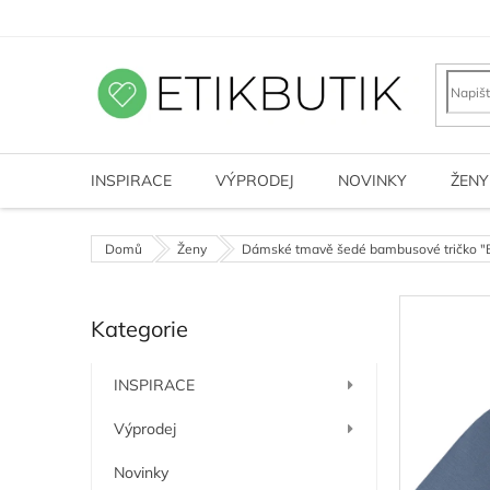
Přejít
na
obsah
INSPIRACE
VÝPRODEJ
NOVINKY
ŽENY
Domů
Ženy
Dámské tmavě šedé bambusové tričko 
P
Kategorie
o
Přeskočit
kategorie
s
t
INSPIRACE
r
a
Výprodej
n
n
Novinky