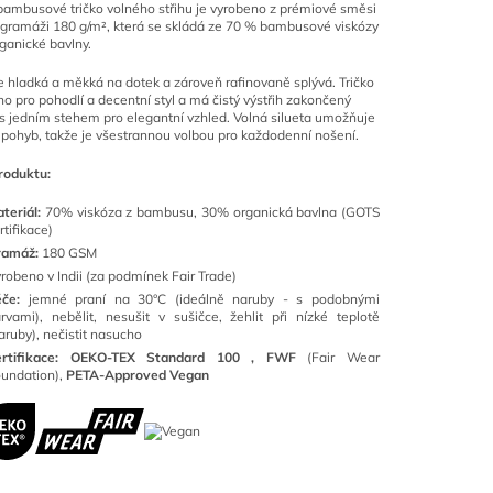
ambusové tričko volného střihu je vyrobeno z prémiové směsi
 gramáži 180 g/m², která se skládá ze 70 % bambusové viskózy
ganické bavlny.
e hladká a měkká na dotek a zároveň rafinovaně splývá. Tričko
no pro pohodlí a decentní styl a má čistý výstřih zakončený
s jedním stehem pro elegantní vzhled. Volná silueta umožňuje
 pohyb, takže je všestrannou volbou pro každodenní nošení.
roduktu:
teriál:
70% viskóza z bambusu,
30
% organická bavlna (GOTS
rtifikace)
ramáž:
180 GSM
robeno v Indii (za podmínek Fair Trade)
éče:
jemné praní na 30°C (ideálně naruby - s podobnými
rvami), nebělit, nesušit v sušičce, žehlit při nízké teplotě
aruby), nečistit nasucho
rtifikace:
OEKO-TEX Standard 100 ,
FWF
(Fair Wear
undation),
PETA-Approved Vegan