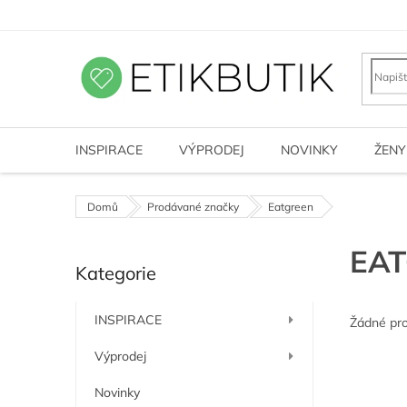
Přejít
na
obsah
INSPIRACE
VÝPRODEJ
NOVINKY
ŽENY
Domů
Prodávané značky
Eatgreen
P
EA
Kategorie
o
Přeskočit
kategorie
s
t
INSPIRACE
Žádné pr
r
a
Výprodej
n
n
Novinky