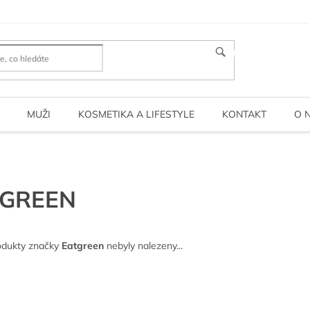
HLEDAT
MUŽI
KOSMETIKA A LIFESTYLE
KONTAKT
O 
TGREEN
odukty značky
Eatgreen
nebyly nalezeny...