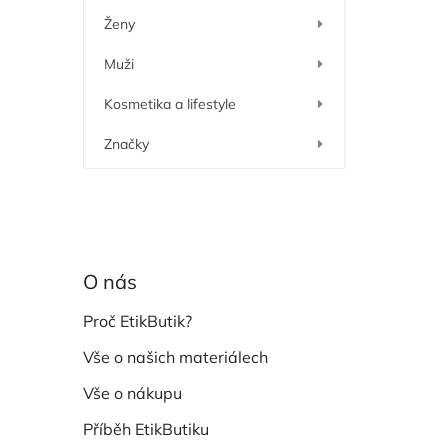
í
Ženy
p
a
Muži
n
e
Kosmetika a lifestyle
l
Značky
O nás
Proč EtikButik?
Vše o našich materiálech
Vše o nákupu
Příběh EtikButiku