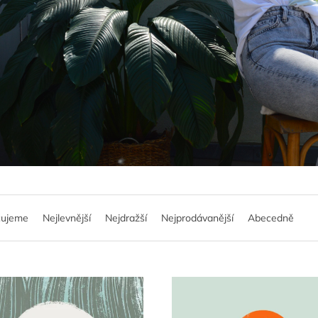
čujeme
Nejlevnější
Nejdražší
Nejprodávanější
Abecedně