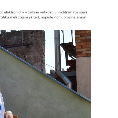
elektronicky v želané velikosti v kvalitním rozlišení
fiku měli zájem již teď, napište nám, prosím, email,