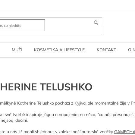
HLEDAT
MUŽI
KOSMETIKA A LIFESTYLE
KONTAKT
O 
HERINE TELUSHKO
 umělkyně Katherine Telushko pochází z Kyjiva, ale momentálně žije v P
ve své tvorbě inspiruje jógou a napojením na něco, "co nás přesahuje".
nejsou ideální.
 jste u nás již mohli shlédnout v kolekci naší autorské značky
GAMECHA