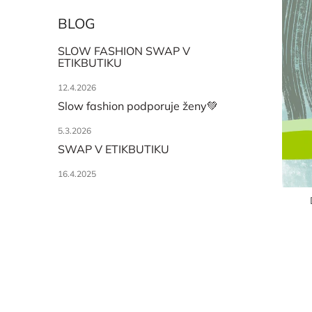
o
s
BLOG
d
p
u
r
SLOW FASHION SWAP V
k
o
ETIKBUTIKU
t
d
ů
u
12.4.2026
k
Slow fashion podporuje ženy💚
t
5.3.2026
ů
SWAP V ETIKBUTIKU
16.4.2025