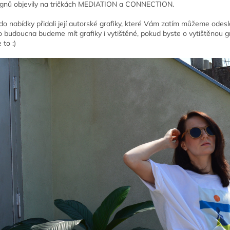
signů objevily na tričkách MEDIATION a CONNECTION.
o nabídky přidali její autorské grafiky, které Vám zatím můžeme odeslat 
Do budoucna budeme mít grafiky i vytištěné, pokud byste o vytištěnou gra
 to :)