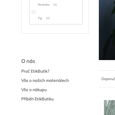
Novinka
0
Tip
0
O nás
Proč EtikButik?
Ř
a
Doporu
Vše o našich materiálech
z
e
Vše o nákupu
n
V
Příběh EtikButiku
í
ý
p
p
r
i