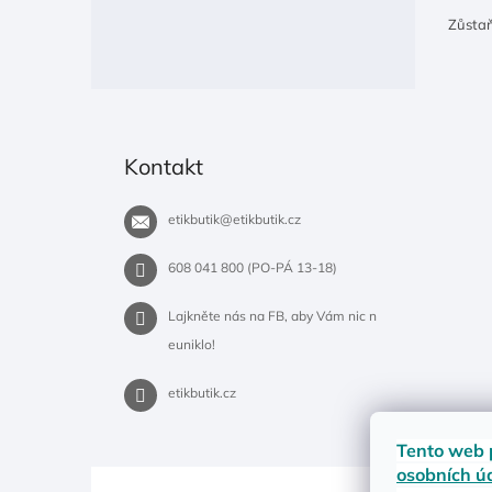
Zůsta
Kontakt
etikbutik
@
etikbutik.cz
608 041 800 (PO-PÁ 13-18)
Lajkněte nás na FB, aby Vám nic n
euniklo!
etikbutik.cz
Tento web 
osobních ú