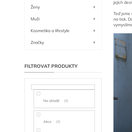
í
jejich de
Ženy
p
Teď jsme d
a
Muži
na tisk. 
n
vymyslíme
e
Kosmetika a lifestyle
l
Značky
Na skladě
0
Akce
0