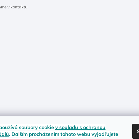
u
ňme v kontaktu
používá soubory cookie
v souladu s ochranou
dajů
. Dalším procházením tohoto webu vyjadřujete