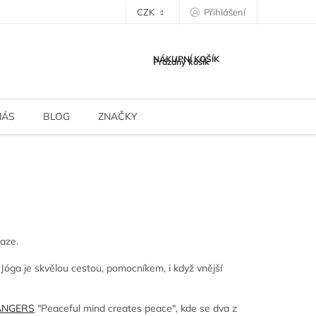
CZK
Přihlášení
NÁKUPNÍ KOŠÍK
Prázdný košík
NÁS
BLOG
ZNAČKY
raze.
 Jóga je skvělou cestou, pomocníkem, i když vnější
NGERS
"Peaceful mind creates peace", kde se dva z