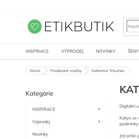
Přejít
na
obsah
INSPIRACE
VÝPRODEJ
NOVINKY
ŽENY
Domů
Prodávané značky
Katherine Telushko
P
KAT
Kategorie
o
Přeskočit
kategorie
s
t
Digitální
INSPIRACE
r
Katya se 
a
Výprodej
podmínky 
n
n
Novinky
Její práci