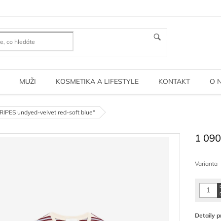
HLEDAT
MUŽI
KOSMETIKA A LIFESTYLE
KONTAKT
O 
IPES undyed-velvet red-soft blue“
1 090
Měrná
cena:
Varianta
Detaily p