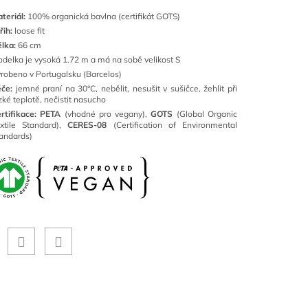
teriál:
100% organická bavlna (certifikát GOTS)
řih:
loose fit
lka:
66 cm
delka je vysoká 1.72 m a má na sobě velikost S
robeno v Portugalsku (Barcelos)
če:
jemné
praní na 30°C
, nebělit, nesušit v sušičce, žehlit při
zké teplotě, nečistit nasucho
rtifikace: PETA
(vhodné pro vegany),
GOTS
(Global Organic
xtile Standard),
CERES-08
(Certification of Environmental
andards)