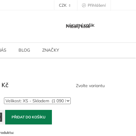
CZK
Přihlášení
NÁKUPNÍ KOŠÍK
Prázdný košík
NÁS
BLOG
ZNAČKY
 Kč
Zvolte variantu
PŘIDAT DO KOŠÍKU
roduktu: