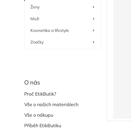
í
Ženy
p
a
Muži
n
e
Kosmetika a lifestyle
l
Značky
O nás
Proč EtikButik?
Vše o našich materiálech
Vše o nákupu
Příběh EtikButiku