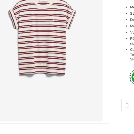
Ma
St
Dé
Mo
Vy
Pé
ní
Ce
Te
St