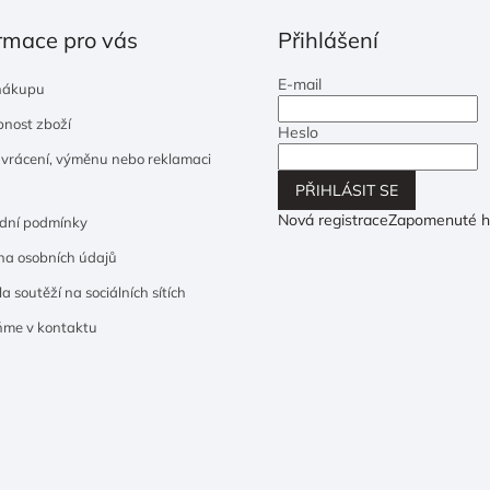
rmace pro vás
Přihlášení
E-mail
nákupu
nost zboží
Heslo
 vrácení, výměnu nebo reklamaci
PŘIHLÁSIT SE
Nová registrace
Zapomenuté h
dní podmínky
a osobních údajů
a soutěží na sociálních sítích
ňme v kontaktu