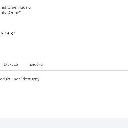
ist Green lak na
ehty „Orme"
379 Kč
Diskuze
Značka
roduktu není dostupný