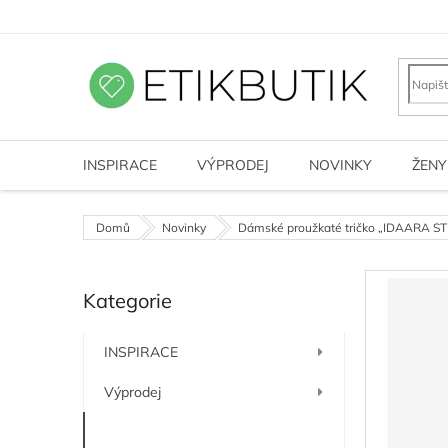
Přejít
na
obsah
INSPIRACE
VÝPRODEJ
NOVINKY
ŽENY
Domů
Novinky
Dámské proužkaté tričko „IDAARA STR
P
Kategorie
o
Přeskočit
kategorie
s
t
INSPIRACE
r
a
Výprodej
n
n
Novinky