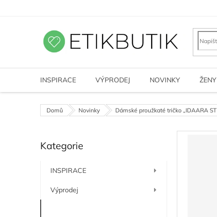
Přejít
na
obsah
INSPIRACE
VÝPRODEJ
NOVINKY
ŽENY
Domů
Novinky
Dámské proužkaté tričko „IDAARA STR
P
Kategorie
o
Přeskočit
kategorie
s
t
INSPIRACE
r
a
Výprodej
n
n
Novinky