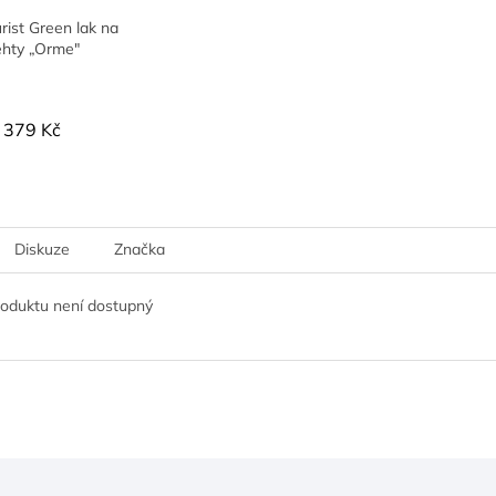
ist Green lak na
ehty „Orme"
379 Kč
Diskuze
Značka
roduktu není dostupný