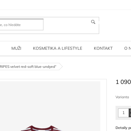
HLEDAT
MUŽI
KOSMETIKA A LIFESTYLE
KONTAKT
O 
IPES velvet red-soft blue-undyed“
1 090
Měrná
cena:
Varianta
Detaily p