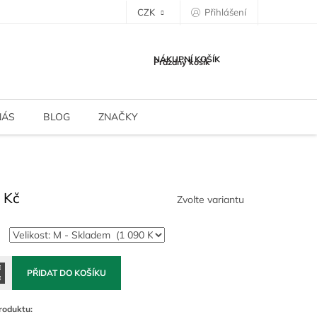
CZK
Přihlášení
NÁKUPNÍ KOŠÍK
Prázdný košík
NÁS
BLOG
ZNAČKY
 Kč
Zvolte variantu
PŘIDAT DO KOŠÍKU
roduktu: