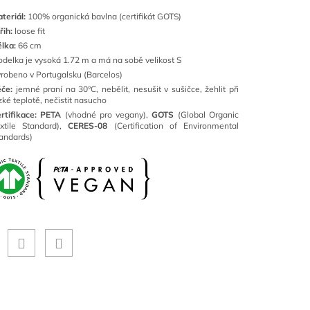
teriál:
100% organická bavlna (certifikát GOTS)
řih:
loose fit
lka:
66 cm
delka je vysoká 1.72 m a má na sobě velikost S
robeno v Portugalsku (Barcelos)
če:
jemné
praní na 30°C
, nebělit, nesušit v sušičce, žehlit při
zké teplotě, nečistit nasucho
rtifikace: PETA
(vhodné pro vegany),
GOTS
(Global Organic
xtile Standard),
CERES-08
(Certification of Environmental
andards)