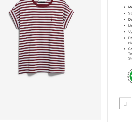
Ma
St
Dé
Mo
Vy
Pé
ní
Ce
Te
St