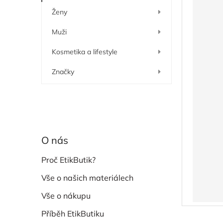
í
Ženy
p
a
Muži
n
e
Kosmetika a lifestyle
l
Značky
O nás
Proč EtikButik?
Vše o našich materiálech
Vše o nákupu
Příběh EtikButiku