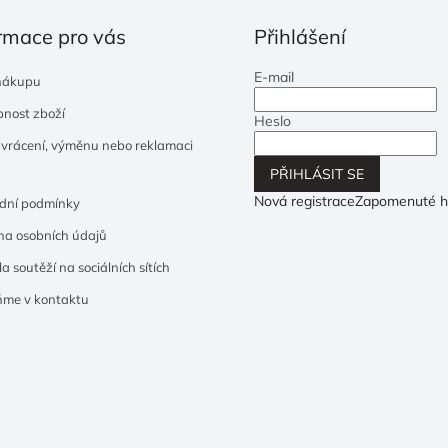
rmace pro vás
Přihlášení
E-mail
nákupu
nost zboží
Heslo
 vrácení, výměnu nebo reklamaci
PŘIHLÁSIT SE
Nová registrace
Zapomenuté h
dní podmínky
a osobních údajů
a soutěží na sociálních sítích
ňme v kontaktu