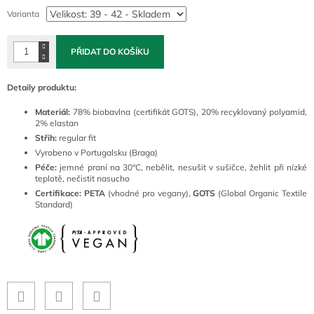
cena:
Varianta
PŘIDAT DO KOŠÍKU
Detaily produktu:
Materiál:
78
% biobavlna (certifikát GOTS), 20% recyklovaný polyamid,
2% elastan
Střih:
regular fit
Vyrobeno v Portugalsku (Braga)
Péče:
jemné
praní na 30°C, nebělit, nesušit v sušičce, žehlit při nízké
teplotě, nečistit nasucho
Certifikace:
PETA
(vhodné pro vegany),
GOTS
(Global Organic Textile
Standard)