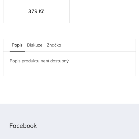
379 Kč
Popis
Diskuze
Značka
Popis produktu není dostupný
Z
á
p
Facebook
a
t