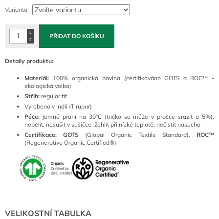
cena:
Varianta
PŘIDAT DO KOŠÍKU
Detaily produktu:
Materiál:
100% organická bavlna (certifikováno GOTS a ROC™ -
ekologická volba)
Střih:
regular fit
Vyrobeno v Indii (Tirupur)
Péče:
jemné praní na 30°C (tričko se může v pračce srazit o 5%),
nebělit, nesušit v sušičce, žehlit při nízké teplotě, nečistit nasucho
Certifikace:
GOTS
(Global Organic Textile Standard),
ROC™
(Regenerative Organic Certified®)
VELIKOSTNÍ TABULKA