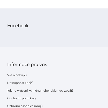
Z
á
p
Facebook
a
t
í
Informace pro vás
Vše o nákupu
Dostupnost zboží
Jak na vrácení, výměnu nebo reklamaci zboží?
Obchodní podmínky
Ochrana osobních údajů