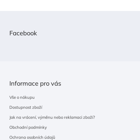
Z
á
p
Facebook
a
t
í
Informace pro vás
Vše o nákupu
Dostupnost zboží
Jak na vrácení, výměnu nebo reklamaci zboží?
Obchodní podmínky
Ochrana osobních údajů