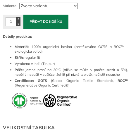
cena:
Varianta
PŘIDAT DO KOŠÍKU
Detaily produktu:
Materiál:
100% organická bavlna (certifikováno GOTS a ROC™ -
ekologická volba)
Střih:
regular fit
Vyrobeno v Indii (Tirupur)
Péče:
jemné praní na 30°C (tričko se může v pračce srazit o 5%),
nebělit, nesušit v sušičce, žehlit při nízké teplotě, nečistit nasucho
Certifikace:
GOTS
(Global Organic Textile Standard),
ROC™
(Regenerative Organic Certified®)
VELIKOSTNÍ TABULKA