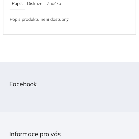
Popis
Diskuze
Značka
Popis produktu není dostupný
Z
á
p
Facebook
a
t
í
Informace pro vás