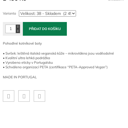
Měrná
cena:
Varianta
PŘIDAT DO KOŠÍKU
Pohodlné kotníkové boty
• Svršek: leštěná italská veganská kůže – mikrovlákna jsou voděodolné
• Kvalitní ultra lehká podrážka
• Vyrobeno eticky v Portugalsku
• Schváleno organizací PETA (certifikace “PETA-Approved Vegan”)
MADE IN PORTUGAL