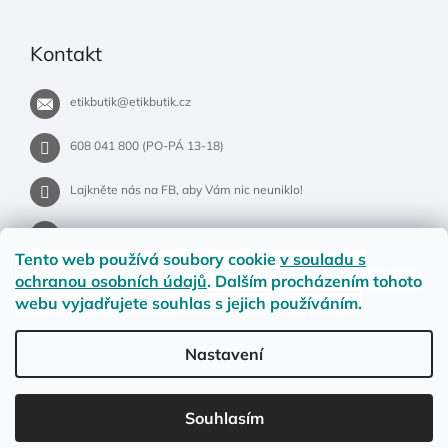
Kontakt
etikbutik
@
etikbutik.cz
608 041 800 (PO-PÁ 13-18)
Lajkněte nás na FB, aby Vám nic neuniklo!
etikbutik.cz
Tento web používá soubory cookie
v souladu s
ochranou osobních údajů
. Dalším procházením tohoto
webu vyjadřujete souhlas s jejich používáním.
Příběh EtikButiku
Vše o nákupu
Dostupnost zboží
Nastavení
Materiály a velikosti
Jak na vrácení nebo reklamaci?
Obchodní podmínky
Ochrana osobních údajů
LETNÍ DOPRAVA ZDARMA pro objednávky nad 900,- na pobočky
Souhlasím
Zásilkovny. Přejeme krásné léto!☀️