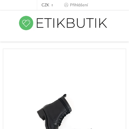
Přejít
CZK
Přihlášení
na
obsah