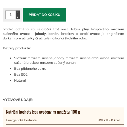
cena:
PŘIDAT DO KOŠÍKU
Sladká odměna za celoroční trpělivost!
Tubus plný křupavého mrazem
sušeného ovoce - jahody, banán, broskev a dračí ovoce
je originálním
dárkem
pro učitelky či učitele na konci školního roku
.
Detaily produktu:
Složení:
mrazem sušené jahody, mrazem sušené dračí ovoce, mrazem
sušená broskev, mrazem sušený banán
Bez přidaného cukru
Bez SO2
Natural
VÝŽIVOVÉ ÚDAJE: