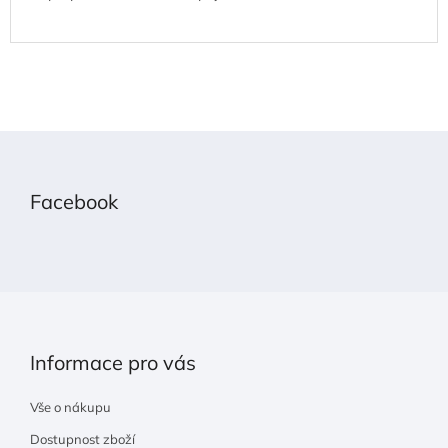
Z
á
p
Facebook
a
t
í
Informace pro vás
Vše o nákupu
Dostupnost zboží