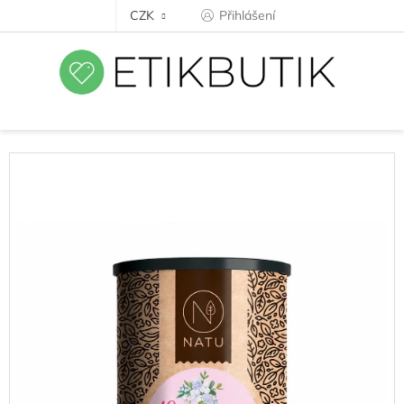
Přejít
CZK
Přihlášení
na
obsah