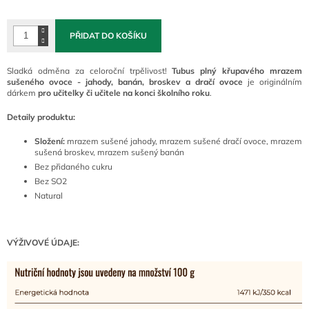
cena:
PŘIDAT DO KOŠÍKU
Sladká odměna za celoroční trpělivost!
Tubus plný křupavého mrazem
sušeného ovoce - jahody, banán, broskev a dračí ovoce
je originálním
dárkem
pro učitelky či učitele na konci školního roku
.
Detaily produktu:
Složení:
mrazem sušené jahody, mrazem sušené dračí ovoce, mrazem
sušená broskev, mrazem sušený banán
Bez přidaného cukru
Bez SO2
Natural
VÝŽIVOVÉ ÚDAJE: