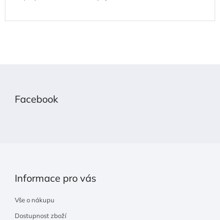
Z
á
p
Facebook
a
t
í
Informace pro vás
Vše o nákupu
Dostupnost zboží