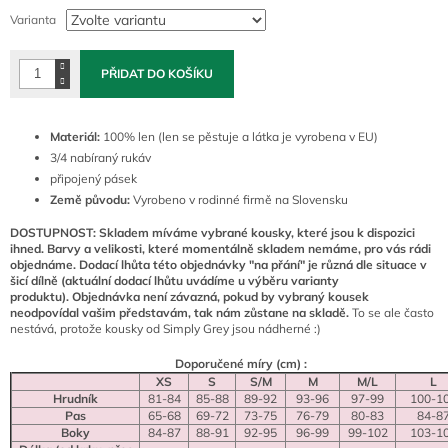
cena:
Varianta
PŘIDAT DO KOŠÍKU
Materiál:
100% len
(len se pěstuje a látka je vyrobena v EU)
3/4 nabíraný rukáv
připojený pásek
Země původu:
Vyrobeno v rodinné firmě na Slovensku
DOSTUPNOST:
Skladem míváme vybrané kousky, které jsou k dispozici
ihned. Barvy a velikosti, které momentálně skladem nemáme, pro vás rádi
objednáme. Dodací lhůta této objednávky "na přání" je různá dle situace v
šicí dílně (aktuální dodací lhůtu uvádíme u výběru varianty
produktu). Objednávka není závazná, pokud by vybraný kousek
neodpovídal vašim představám, tak nám zůstane na skladě.
To se ale často
nestává, protože kousky od Simply Grey jsou nádherné :)
Doporučené míry (cm) :
XS
S
S/M
M
M/L
L
Hrudník
81-84
85-88
89-92
93-96
97-99
100-1
Pas
65-68
69-72
73-75
76-79
80-83
84-8
Boky
84-87
88-91
92-95
96-99
99-102
103-1