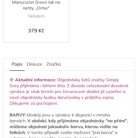
Manucurist Green lak na
nehty „Orme"
Skladem
379 Kč
Popis
Diskuze
Značka
🌸
Aktuální informace:
Objednávky šatů značky Simply
Grey přijímáme i během léta. Z důvodu celozávodní dovolené
výrobce je však termín pro červencové dodání již uzavřen a
nové objednávky budou doručovány v průběhu srpna.
Děkujeme za pochopení.
BARVY:
Modely jsou u výrobce k dispozici v mnoha
barvách.
V období, kdy přijímáme objednávky "na přání",
můžeme objednat jakoukoliv barvu, kterou vidíte na
fotkách.
V tomto případě zvolte možnost "jiná barva" a