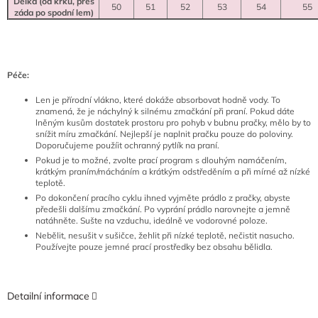
Délka (od krku, přes
50
51
52
53
54
55
záda po spodní lem)
Péče:
Len je přírodní vlákno, které dokáže absorbovat hodně vody. To
znamená, že je náchylný k silnému zmačkání při praní. Pokud dáte
lněným kusům dostatek prostoru pro pohyb v bubnu pračky, mělo by to
snížit míru zmačkání. Nejlepší je naplnit pračku pouze do poloviny.
Doporučujeme použíit ochranný pytlík na praní.
Pokud je to možné, zvolte prací program s dlouhým namáčením,
krátkým praním/mácháním a krátkým odstředěním a při mírné až nízké
teplotě.
Po dokončení pracího cyklu ihned vyjměte prádlo z pračky, abyste
předešli dalšímu zmačkání. Po vyprání prádlo narovnejte a jemně
natáhněte. Sušte na vzduchu, ideálně ve vodorovné poloze.
Nebělit, nesušit v sušičce, žehlit při nízké teplotě, nečistit nasucho.
P
oužívejte pouze jemné prací prostředky bez obsahu bělidla.
Detailní informace