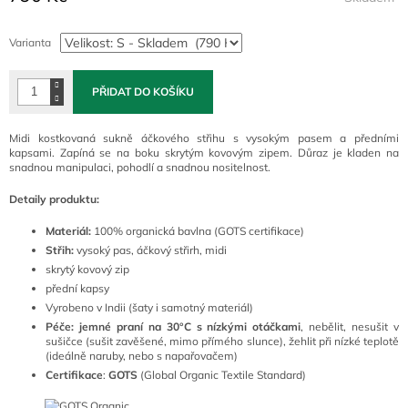
Měrná
cena:
Varianta
PŘIDAT DO KOŠÍKU
Midi kostkovaná sukně áčkového střihu s vysokým pasem a předními
kapsami. Zapíná se na boku skrytým kovovým zipem. Důraz je kladen na
snadnou manipulaci, pohodlí a snadnou nositelnost.
Detaily produktu:
Materiál:
100% organická bavlna (GOTS certifikace)
Střih:
vysoký pas, áčkový střirh, midi
skrytý kovový zip
přední kapsy
Vyrobeno v Indii (šaty i samotný materiál)
Péče:
jemné praní
na 30°C s nízkými otáčkami
, nebělit, nesušit v
sušičce (sušit zavěšené, mimo přímého slunce), žehlit při nízké teplotě
(ideálně naruby, nebo s napařovačem)
Certifikace
:
GOTS
(Global Organic Textile Standard)