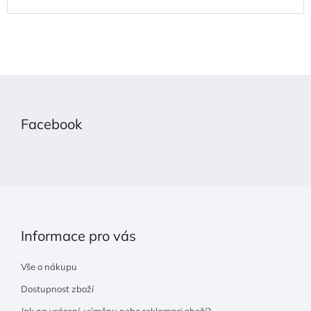
Z
á
p
Facebook
a
t
í
Informace pro vás
Vše o nákupu
Dostupnost zboží
Jak na vrácení, výměnu nebo reklamaci zboží?