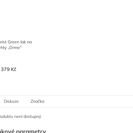
ist Green lak na
ehty „Orme"
379 Kč
Diskuze
Značka
roduktu není dostupný
ňkové parametry