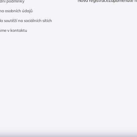
Nová registrace
Zapomenuté h
dní podmínky
a osobních údajů
a soutěží na sociálních sítích
ňme v kontaktu