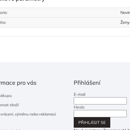
orie
:
Novi
oho
:
Ženy
rmace pro vás
Přihlášení
E-mail
nákupu
nost zboží
Heslo
 vrácení, výměnu nebo reklamaci
PŘIHLÁSIT SE