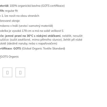
teriál:
100% organická bavlna (GOTS certifikace)
řih:
regular fit
v 1, lze nosit na obou stranách
brované okraje
robeno v Indii (vesta i samotný materiál)
delka je vysoká 178 cm a má na sobě velikost S
éče:
jemné praní
na 30°C s nízkými otáčkami
, nebělit, nesušit
sušičce (sušit zavěšené, mimo přímého slunce), žehlit při nízké
plotě (ideálně naruby, nebo s napařovačem)
rtifikace
:
GOTS
(Global Organic Textile Standard)