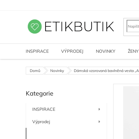
Přejít
na
obsah
INSPIRACE
VÝPRODEJ
NOVINKY
ŽENY
Domů
Novinky
Dámská vzorovaná bavlněná vesta „
P
Kategorie
o
Přeskočit
kategorie
s
t
INSPIRACE
r
a
Výprodej
n
n
Novinky