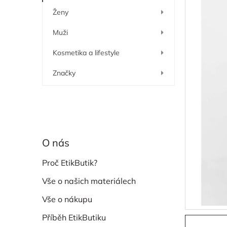
í
Ženy
p
a
Muži
n
e
Kosmetika a lifestyle
l
Značky
O nás
Proč EtikButik?
Vše o našich materiálech
Vše o nákupu
Příběh EtikButiku