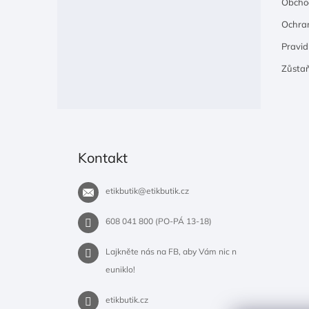
Obcho
Ochran
Pravidl
Zůsta
Kontakt
etikbutik
@
etikbutik.cz
608 041 800 (PO-PÁ 13-18)
Lajkněte nás na FB, aby Vám nic n
euniklo!
etikbutik.cz