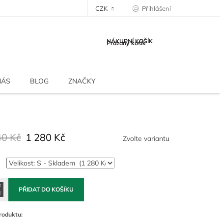
CZK
Přihlášení
NÁKUPNÍ KOŠÍK
Prázdný košík
NÁS
BLOG
ZNAČKY
40 Kč
1 280 Kč
Zvolte variantu
PŘIDAT DO KOŠÍKU
roduktu: