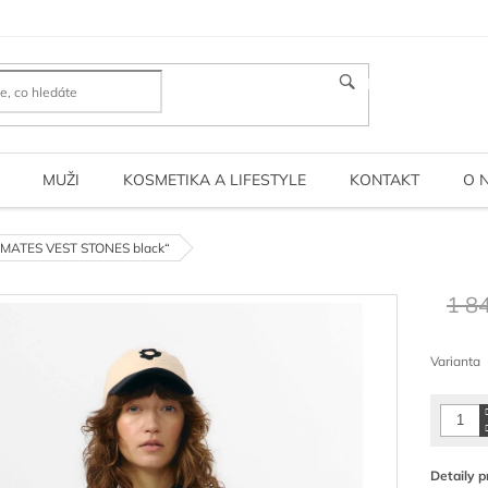
HLEDAT
MUŽI
KOSMETIKA A LIFESTYLE
KONTAKT
O 
AMATES VEST STONES black“
1 8
Měrná
cena:
Varianta
Detaily p