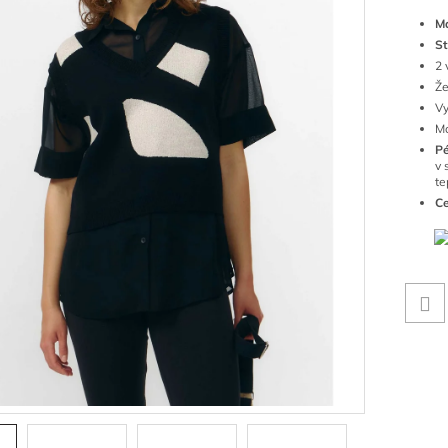
Ma
St
2 
Že
Vy
Mo
P
v 
te
Ce