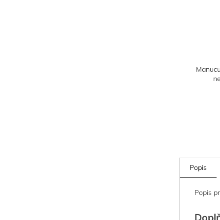
Manucur
n
Popis
Popis p
Dopl