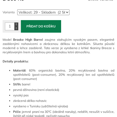
Měrná
cena:
Varianta
PŘIDAT DO KOŠÍKU
Model
Brooke High Barrel
zaujme stahujícím vysokým pasem, elegantně
zaoblenými nohavicemi a zkrácenou délkou ke kotníkům. Silueta působí
moderně a lehce zaobleně. Tato verze je vyrobena z lehké tkaniny Breeze s
recyklovaným lnem a bavlnou pro dokonalou letní atmosféru.
Detaily produktu:
Materiál:
60% organická bavlna, 20% recyklovaná bavlna od
spotřebitelů (post-consumer), 20% recyklovaný len od spotřebitelů
(post-consumer)
Střih:
barrel
pevná džínovina (není elastická)
vysoký pas
zkrácená délka nohavic
vyrobeno v Tunisku (udržitelná výroba)
Péče:
jemné praní na 30°C (ideálně naruby), nebělit, nesušit v sušičce,
žehlit při nízké teplotě, nečistit nasucho