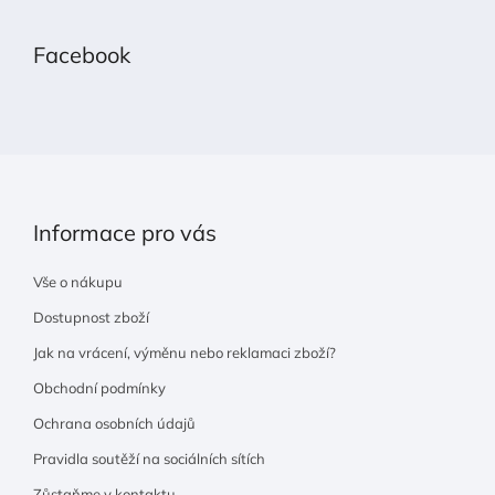
á
p
Facebook
a
t
í
Informace pro vás
Vše o nákupu
Dostupnost zboží
Jak na vrácení, výměnu nebo reklamaci zboží?
Obchodní podmínky
Ochrana osobních údajů
Pravidla soutěží na sociálních sítích
Zůstaňme v kontaktu