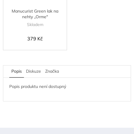
Manucurist Green lak na
nehty „Orme"
Skladem
379 Kč
Popis
Diskuze
Značka
Popis produktu není dostupný
Z