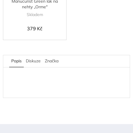
Manucurist Green lak na
nehty „Orme"
Skladem
379 Kč
Popis
Diskuze
Značka
Z