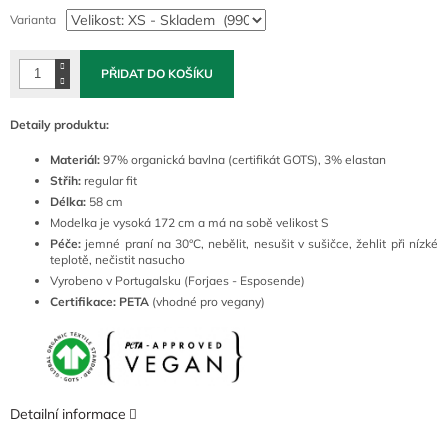
cena:
Varianta
PŘIDAT DO KOŠÍKU
Detaily produktu:
Materiál:
97% organická bavlna (certifikát GOTS), 3% elastan
Střih:
regular fit
Délka:
58 cm
Modelka je vysoká 172 cm a má na sobě velikost S
Péče:
jemné
praní na 30°C, nebělit, nesušit v sušičce, žehlit při nízké
teplotě, nečistit nasucho
Vyrobeno v Portugalsku (Forjaes - Esposende)
Certifikace: PETA
(vhodné pro vegany)
Detailní informace