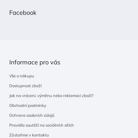
á
p
Facebook
a
t
í
Informace pro vás
Vše o nákupu
Dostupnost zboží
Jak na vrácení, výměnu nebo reklamaci zboží?
Obchodní podmínky
Ochrana osobních údajů
Pravidla soutěží na sociálních sítích
Zůstaňme v kontaktu