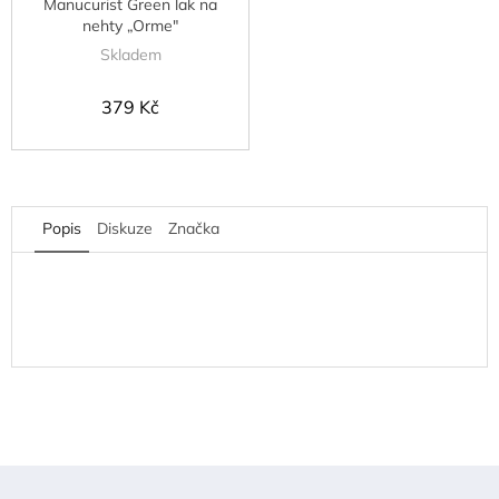
Manucurist Green lak na
nehty „Orme"
Skladem
379 Kč
Popis
Diskuze
Značka
Z