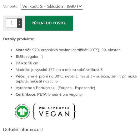
cena:
Varianta
PŘIDAT DO KOŠÍKU
Detaily produktu:
Materiál:
97% organická bavlna (certifikát GOTS), 3% elastan
Střih:
regular fit
Délka:
58 cm
Modelka je vysoká 172 cm a má na sobě velikost S
Péče:
jemné
praní na 30°C, nebělit, nesušit v sušičce, žehlit při nízké
teplotě, nečistit nasucho
Vyrobeno v Portugalsku (Forjaes - Esposende)
Certifikace: PETA
(vhodné pro vegany)
Detailní informace