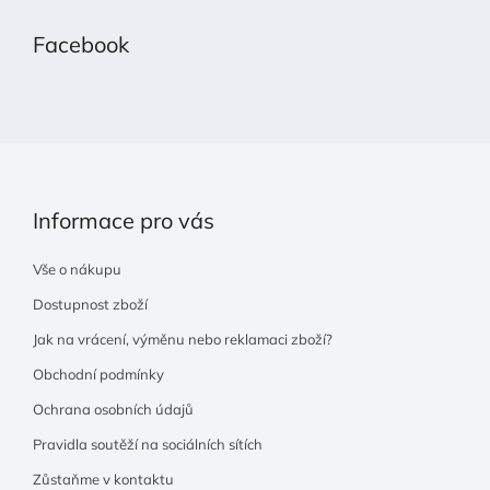
á
p
Facebook
a
t
í
Informace pro vás
Vše o nákupu
Dostupnost zboží
Jak na vrácení, výměnu nebo reklamaci zboží?
Obchodní podmínky
Ochrana osobních údajů
Pravidla soutěží na sociálních sítích
Zůstaňme v kontaktu