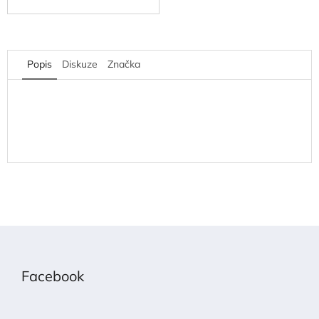
Popis
Diskuze
Značka
Z
á
p
Facebook
a
t
í