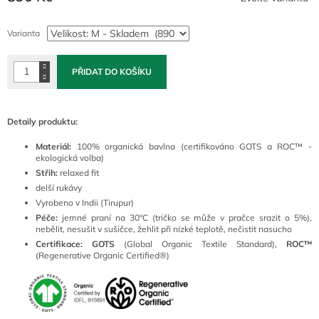
Měrná
cena:
Varianta
PŘIDAT DO KOŠÍKU
Detaily produktu:
Materiál:
100% organická bavlna (certifikováno GOTS a ROC™ -
ekologická volba)
Střih:
relaxed fit
delší rukávy
Vyrobeno v Indii (Tirupur)
Péče:
jemné praní na 30°C (tričko se může v pračce srazit o 5%),
nebělit, nesušit v sušičce, žehlit při nízké teplotě, nečistit nasucho
Certifikace:
GOTS
(Global Organic Textile Standard),
ROC™
(Regenerative Organic Certified®)