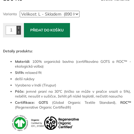
Měrná
cena:
Varianta
PŘIDAT DO KOŠÍKU
Detaily produktu:
Materiál:
100% organická bavlna (certifikováno GOTS a ROC™ -
ekologická volba)
Střih:
relaxed fit
delší rukávy
Vyrobeno v Indii (Tirupur)
Péče:
jemné praní na 30°C (tričko se může v pračce srazit o 5%),
nebělit, nesušit v sušičce, žehlit při nízké teplotě, nečistit nasucho
Certifikace:
GOTS
(Global Organic Textile Standard),
ROC™
(Regenerative Organic Certified®)