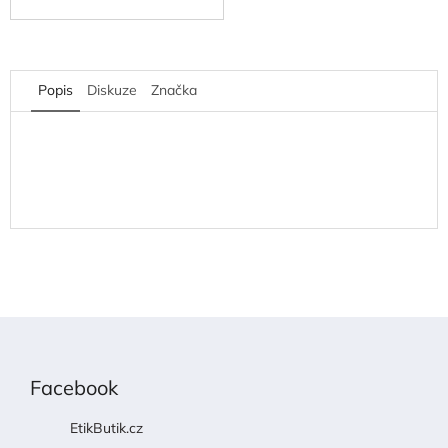
Popis
Diskuze
Značka
Z
á
p
Facebook
a
t
EtikButik.cz
í