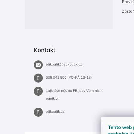
Pravidl
Zůsta
Kontakt
etikbutik
@
etikbutik.cz
608 041 800 (PO-PÁ 13-18)
Lajkněte nás na FB, aby Vám nic n
euniklo!
etikbutik.cz
Tento web 
osobních ú