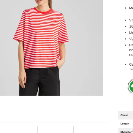
Ma
St
1
Mo
Vy
P
ne
n
Ce
Te