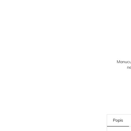
Manucur
n
Popis