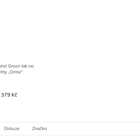
ist Green lak na
ehty „Orme"
379 Kč
Diskuze
Značka