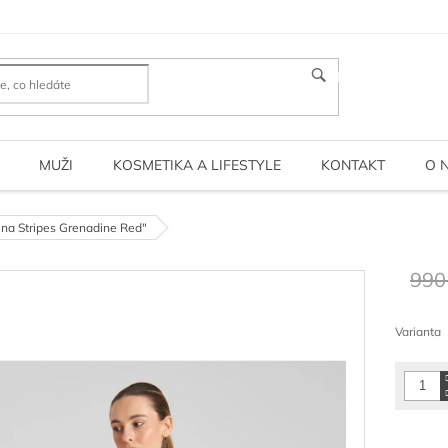
HLEDAT
MUŽI
KOSMETIKA A LIFESTYLE
KONTAKT
O 
ena Stripes Grenadine Red"
990
Měrná
cena:
Varianta