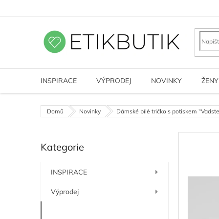
Přejít
na
obsah
INSPIRACE
VÝPRODEJ
NOVINKY
ŽENY
Domů
Novinky
Dámské bílé tričko s potiskem "Vadst
P
Kategorie
o
Přeskočit
kategorie
s
t
INSPIRACE
r
a
Výprodej
n
n
Novinky