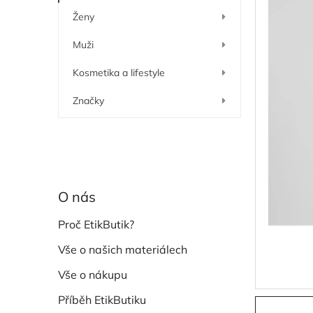
í
Ženy
p
a
Muži
n
e
Kosmetika a lifestyle
l
Značky
O nás
Proč EtikButik?
Vše o našich materiálech
Vše o nákupu
Příběh EtikButiku