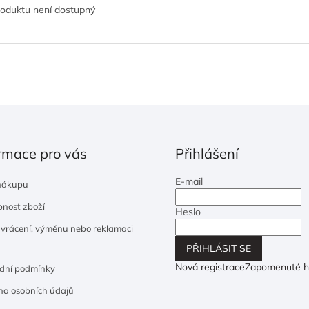
roduktu není dostupný
rmace pro vás
Přihlášení
E-mail
nákupu
nost zboží
Heslo
 vrácení, výměnu nebo reklamaci
PŘIHLÁSIT SE
Nová registrace
Zapomenuté h
dní podmínky
a osobních údajů