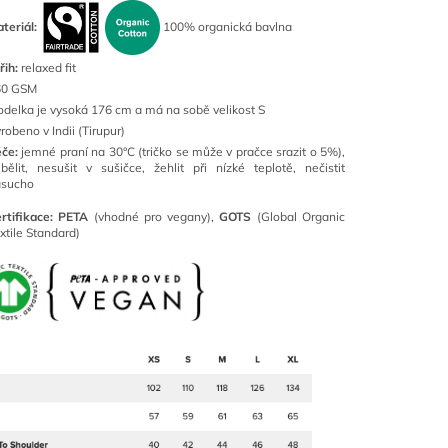
teriál:
100% organická bavlna
řih:
relaxed fit
60 GSM
delka je vysoká 176 cm a má na sobě velikost S
robeno v Indii (Tirupur)
éče:
jemné praní na 30°C (tričko se může v pračce srazit o 5%),
bělit, nesušit v sušičce, žehlit při nízké teplotě, nečistit
asucho
rtifikace:
PETA
(vhodné pro vegany),
GOTS
(Global Organic
xtile Standard)