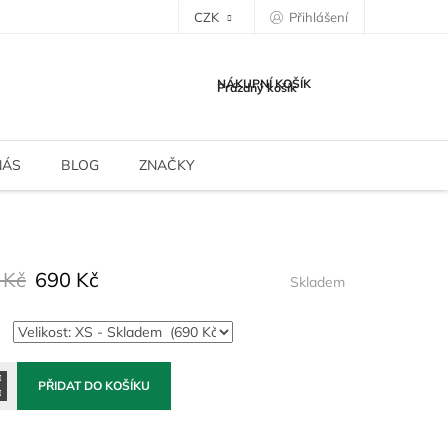
CZK
Přihlášení
NÁKUPNÍ KOŠÍK
Prázdný košík
NÁS
BLOG
ZNAČKY
 Kč
690 Kč
Skladem
PŘIDAT DO KOŠÍKU