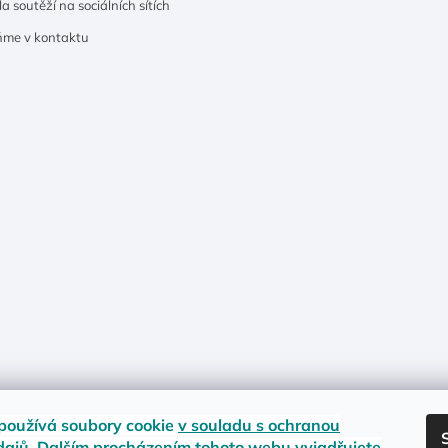
a soutěží na sociálních sítích
ňme v kontaktu
používá soubory cookie
v souladu s ochranou
dajů
. Dalším procházením tohoto webu vyjadřujete