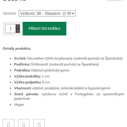
Měrná
cena:
Varianta
PŘIDAT DO KOŠÍKU
Detaily produktu:
Svršek:
OnLeather (25% recyklovaný, materiál pochází ze Španělska)
Podšívka:
OnSteam® (materiál pochází ze Španělska)
Podrážka:
Odolná syntetická guma
Výška podrážky:
1 cm
Výška podpatku:
5 cm
Vlastnosti:
odolné, prodyšné, antimikrobiální a hypoalergenní
Země původu:
vyrobeno ručně v Portugalsku za spravedlivých
podmínek
Vegan