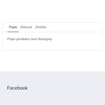
Popis
Diskuze
Značka
Popis produktu není dostupný
Z
á
p
Facebook
a
t
í