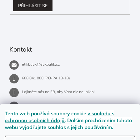
PŘIHLÁSIT SE
Kontakt
etikbutik
@
etikbutik.cz
608 041 800 (PO-PÁ 13-18)
Lajkněte nás na FB, aby Vám nic neuniklo!
etikbutik.cz
Tento web používá soubory cookie
v souladu s
ochranou osobních údajů
. Dalším procházením tohoto
webu vyjadřujete souhlas s jejich používáním.
Příběh EtikButiku
Vše o nákupu
Dostupnost zboží