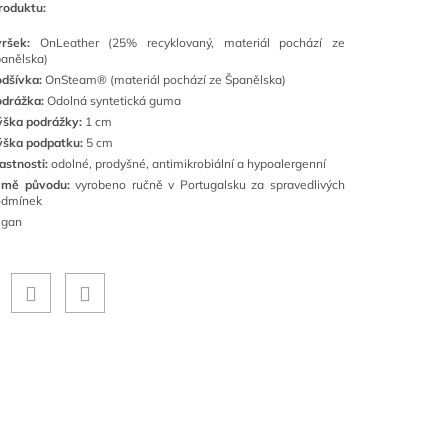
roduktu:
vršek:
OnLeather (25% recyklovaný, materiál pochází ze
anělska)
dšívka:
OnSteam® (materiál pochází ze Španělska)
drážka:
Odolná syntetická guma
ýška podrážky:
1 cm
ýška podpatku:
5 cm
astnosti:
odolné, prodyšné, antimikrobiální a hypoalergenní
emě původu:
vyrobeno ručně v Portugalsku za spravedlivých
odmínek
egan