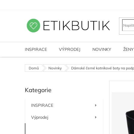
Přejít
na
obsah
INSPIRACE
VÝPRODEJ
NOVINKY
ŽENY
Domů
Novinky
Dámské černé kotníkové boty na podp
P
Kategorie
o
Přeskočit
kategorie
s
t
INSPIRACE
r
a
Výprodej
n
n
Novinky