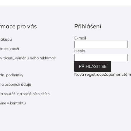
rmace pro vás
Přihlášení
E-mail
nákupu
nost zboží
Heslo
 vrácení, výměnu nebo reklamaci
PŘIHLÁSIT SE
Nová registrace
Zapomenuté h
dní podmínky
a osobních údajů
a soutěží na sociálních sítích
ňme v kontaktu