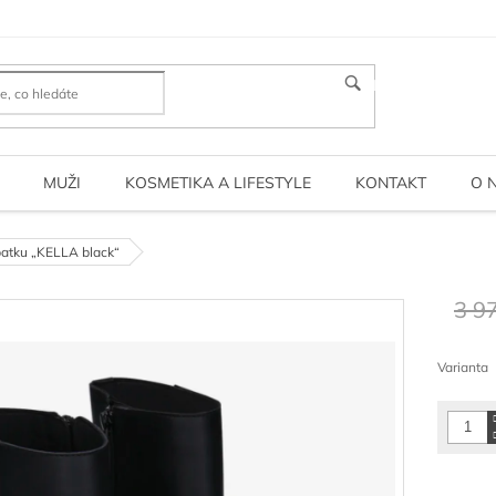
HLEDAT
MUŽI
KOSMETIKA A LIFESTYLE
KONTAKT
O 
atku „KELLA black“
3 9
Měrná
cena:
Varianta