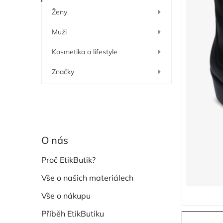
í
Ženy
p
a
Muži
n
e
Kosmetika a lifestyle
l
Značky
O nás
Proč EtikButik?
Vše o našich materiálech
Vše o nákupu
Příběh EtikButiku