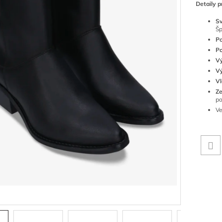
Detaily p
S
Šp
Po
Po
V
V
Vl
Z
p
V