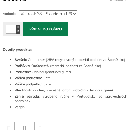
Měrná
cena:
Varianta
PŘIDAT DO KOŠÍKU
Detaily produktu:
Svršek:
OnLeather (25% recyklovaný, materiál pochází ze Španělska)
Podšívka:
OnSteam® (materiál pochází ze Španělska)
Podrážka:
Odolná syntetická guma
Výška podrážky:
1 cm
Výška podpatku:
5 cm
Vlastnosti:
odolné, prodyšné, antimikrobiální a hypoalergenní
Země původu:
vyrobeno ručně v Portugalsku za spravedlivých
podmínek
Vegan