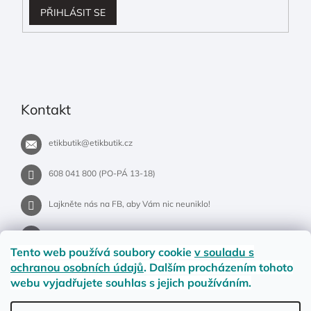
PŘIHLÁSIT SE
Kontakt
etikbutik
@
etikbutik.cz
608 041 800 (PO-PÁ 13-18)
Lajkněte nás na FB, aby Vám nic neuniklo!
etikbutik.cz
Tento web používá soubory cookie
v souladu s
ochranou osobních údajů
. Dalším procházením tohoto
webu vyjadřujete souhlas s jejich používáním.
Příběh EtikButiku
Vše o nákupu
Dostupnost zboží