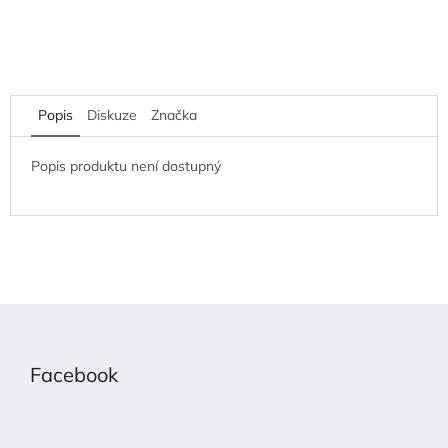
Popis
Diskuze
Značka
Popis produktu není dostupný
Z
á
p
Facebook
a
t
í