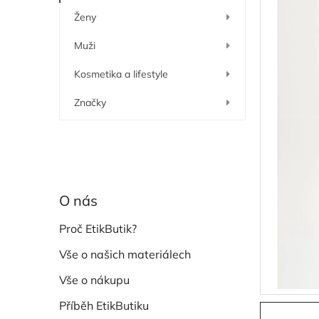
í
Ženy
p
a
Muži
n
e
Kosmetika a lifestyle
l
Značky
O nás
Proč EtikButik?
Vše o našich materiálech
Vše o nákupu
Příběh EtikButiku