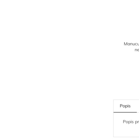
Manucur
n
Popis
Popis p