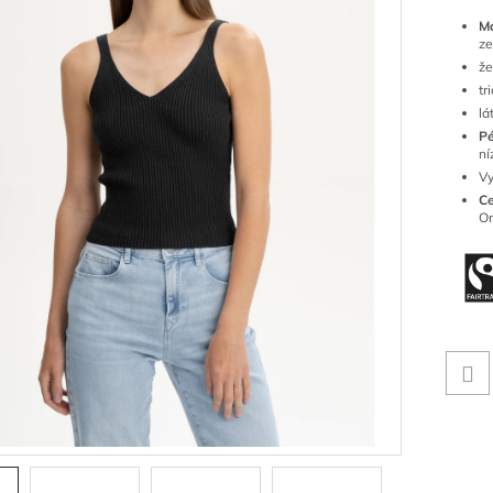
M
ze
že
tr
lá
Pé
ní
Vy
Ce
Or