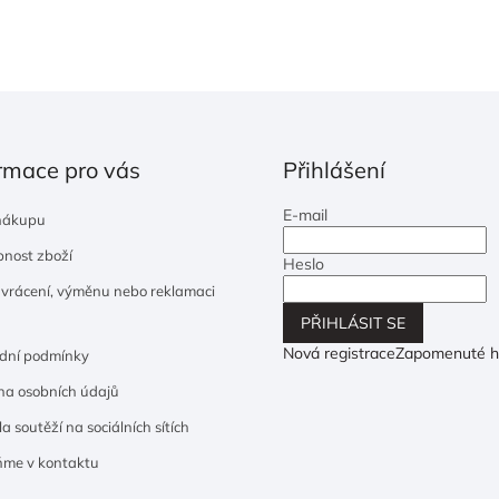
rmace pro vás
Přihlášení
E-mail
nákupu
nost zboží
Heslo
 vrácení, výměnu nebo reklamaci
PŘIHLÁSIT SE
Nová registrace
Zapomenuté h
dní podmínky
a osobních údajů
a soutěží na sociálních sítích
ňme v kontaktu