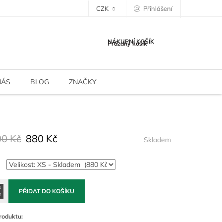
CZK
Přihlášení
NÁKUPNÍ KOŠÍK
Prázdný košík
NÁS
BLOG
ZNAČKY
00 Kč
880 Kč
Skladem
PŘIDAT DO KOŠÍKU
roduktu: