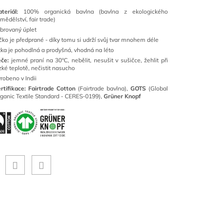
ateriál:
100% organická bavlna (bavlna z ekologického
mědělství, fair trade)
brovaný úplet
ičko je předprané - díky tomu si udrží svůj tvar mnohem déle
tka je pohodlná a prodyšná, vhodná na léto
če:
jemné praní na 30°C, nebělit, nesušit v sušičce, žehlit při
zké teplotě, nečistit nasucho
robeno v Indii
rtifikace: Fairtrade Cotton
(Fairtrade bavlna),
GOTS
(Global
ganic Textile Standard - CERES-0199),
Grüner Knopf