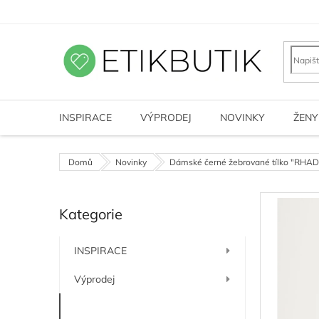
Přejít
na
obsah
INSPIRACE
VÝPRODEJ
NOVINKY
ŽENY
Domů
Novinky
Dámské černé žebrované tílko "RHAD
P
Kategorie
o
Přeskočit
kategorie
s
t
INSPIRACE
r
a
Výprodej
n
n
Novinky