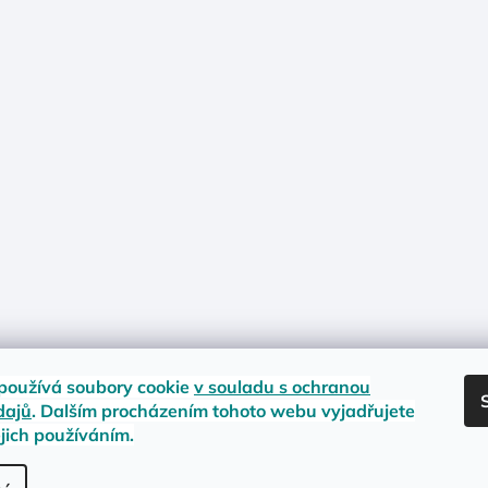
používá soubory cookie
v souladu s ochranou
dajů
. Dalším procházením tohoto webu vyjadřujete
ejich používáním.
nost zboží
Materiály a velikosti
Jak na vrácení nebo reklamaci?
Obc
.