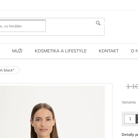
HLEDAT
MUŽI
KOSMETIKA A LIFESTYLE
KONTAKT
O 
A black"
1 1
Měrná
cena:
Varianta
Detaily p