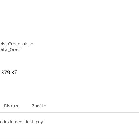
ist Green lak na
ehty „Orme"
379 Kč
Diskuze
Značka
roduktu není dostupný