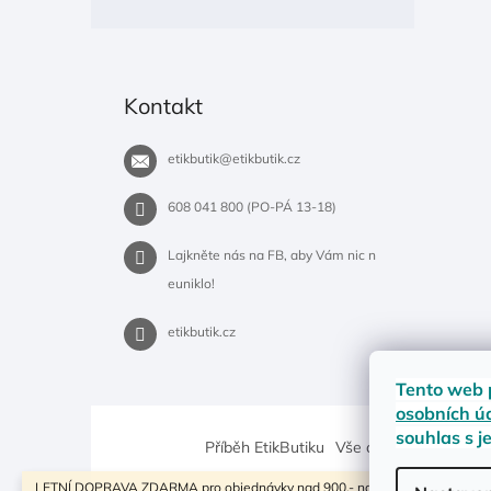
Kontakt
etikbutik
@
etikbutik.cz
608 041 800 (PO-PÁ 13-18)
Lajkněte nás na FB, aby Vám nic n
euniklo!
etikbutik.cz
Tento web 
osobních ú
souhlas s j
Příběh EtikButiku
Vše o nákupu
Dostup
LETNÍ DOPRAVA ZDARMA pro objednávky nad 900,- na pobočky Zásilkovny