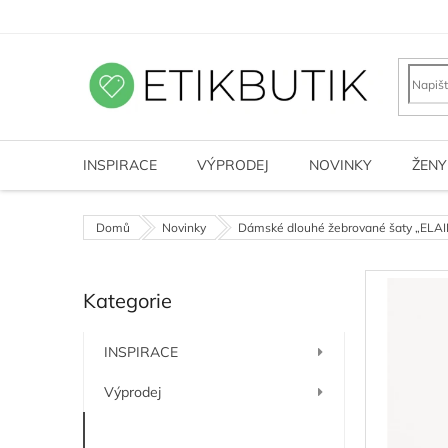
Přejít
na
obsah
INSPIRACE
VÝPRODEJ
NOVINKY
ŽENY
Domů
Novinky
Dámské dlouhé žebrované šaty „ELAI
P
Kategorie
o
Přeskočit
kategorie
s
t
INSPIRACE
r
a
Výprodej
n
n
Novinky