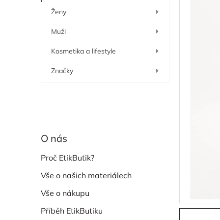
í
Ženy
p
a
Muži
n
e
Kosmetika a lifestyle
l
Značky
O nás
Proč EtikButik?
Vše o našich materiálech
Vše o nákupu
Příběh EtikButiku