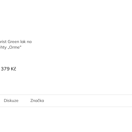
ist Green lak na
ehty „Orme"
379 Kč
Diskuze
Značka