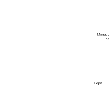
Manucur
n
Popis