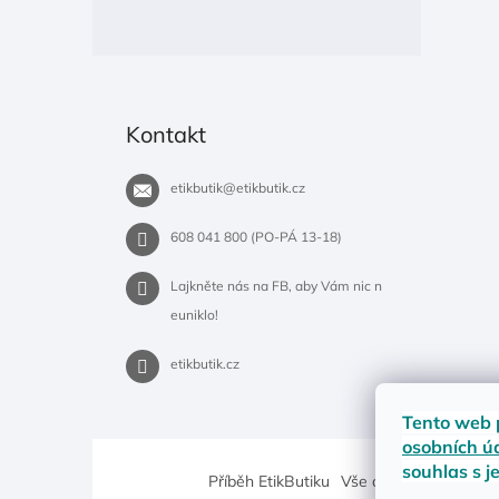
Kontakt
etikbutik
@
etikbutik.cz
608 041 800 (PO-PÁ 13-18)
Lajkněte nás na FB, aby Vám nic n
euniklo!
etikbutik.cz
Tento web 
osobních ú
souhlas s j
Příběh EtikButiku
Vše o nákupu
Dostup