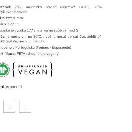
teriál:
75
% organická bavlna (certifikát GOTS), 25%
cyklovaná bavlna
řih:
fitted, maxi
lka:
127 cm
delka je vysoká 177 cm a má na sobě velikost S
če:
jemné
praní na 30°C, nebělit, nesušit v sušičce, žehlit při
zké teplotě, nečistit nasucho
robeno v Portugalsku (Forjaes - Esposende)
rtifikace: PETA
(vhodné pro vegany)
 informace