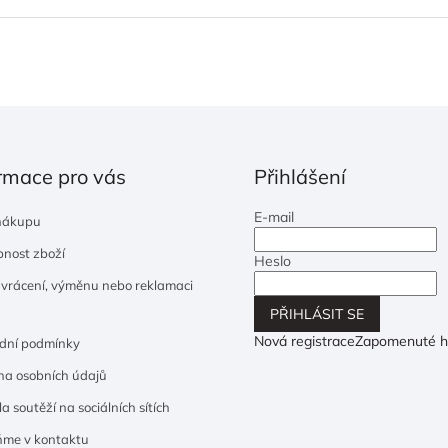
rmace pro vás
Přihlášení
E-mail
nákupu
nost zboží
Heslo
 vrácení, výměnu nebo reklamaci
PŘIHLÁSIT SE
Nová registrace
Zapomenuté h
dní podmínky
a osobních údajů
a soutěží na sociálních sítích
ňme v kontaktu