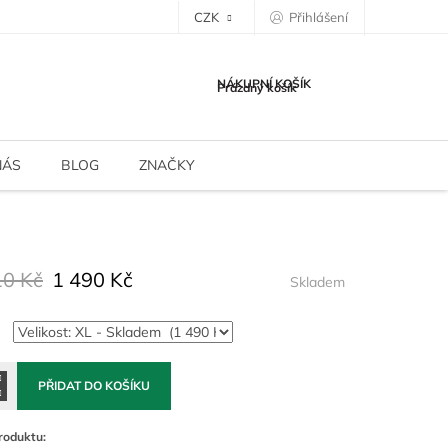
CZK
Přihlášení
NÁKUPNÍ KOŠÍK
Prázdný košík
NÁS
BLOG
ZNAČKY
10 Kč
1 490 Kč
Skladem
PŘIDAT DO KOŠÍKU
roduktu: