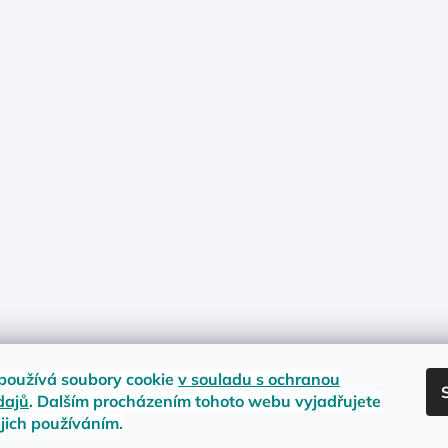
používá soubory cookie
v souladu s ochranou
dajů
. Dalším procházením tohoto webu vyjadřujete
ejich používáním.
nost zboží
Materiály a velikosti
Jak na vrácení nebo reklamaci?
Obc