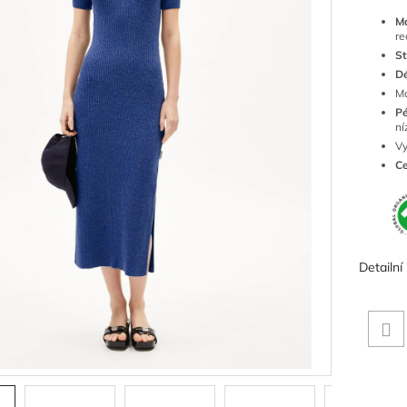
Ma
re
St
Dé
Mo
Pé
ní
Vy
Ce
Detailní