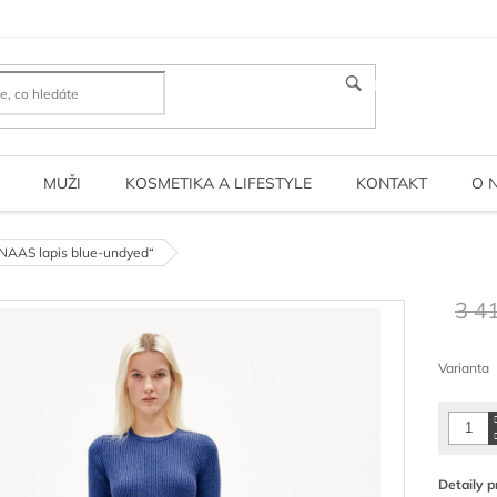
HLEDAT
MUŽI
KOSMETIKA A LIFESTYLE
KONTAKT
O 
NAAS lapis blue-undyed“
3 4
Měrná
cena:
Varianta
Detaily p