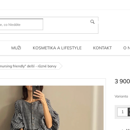
HLEDAT
MUŽI
KOSMETIKA A LIFESTYLE
KONTAKT
O 
ursing friendly" delší - různé barvy
3 900
Měrná
cena:
Varianta