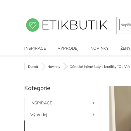
Přejít
na
obsah
INSPIRACE
VÝPRODEJ
NOVINKY
ŽENY
Domů
Novinky
Dámské lněné šaty s knoflíky "OLIVIA n
P
Kategorie
o
Přeskočit
kategorie
s
t
INSPIRACE
r
a
Výprodej
n
n
Novinky