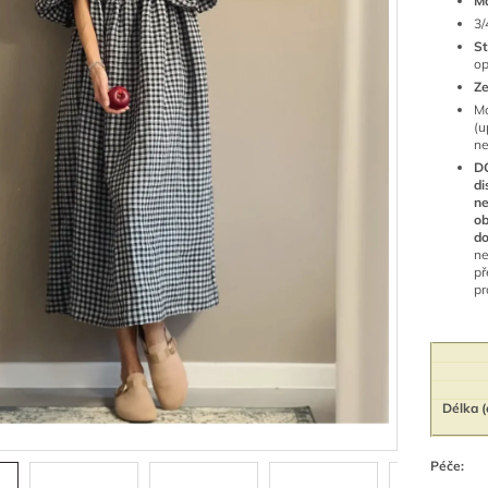
Ma
3/
St
op
Z
Mo
(u
n
D
di
n
ob
do
n
př
pr
Délka (
Péče: