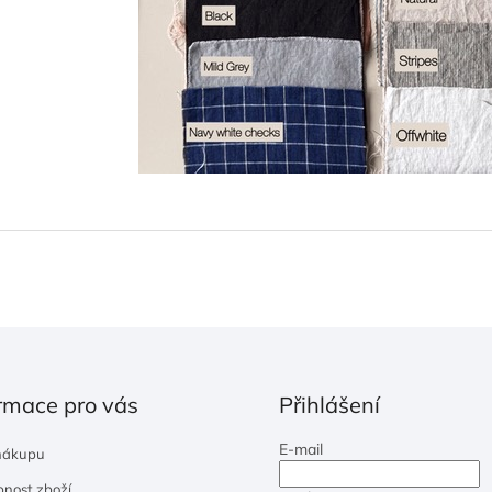
rmace pro vás
Přihlášení
E-mail
nákupu
nost zboží