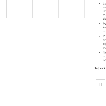
Le
zn
dá
mě
do
Po
kr
ní
Po
ab
a 
po
Ne
na
bě
Detailní