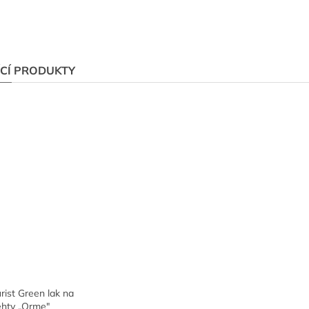
ÍCÍ PRODUKTY
ist Green lak na
ehty „Orme"