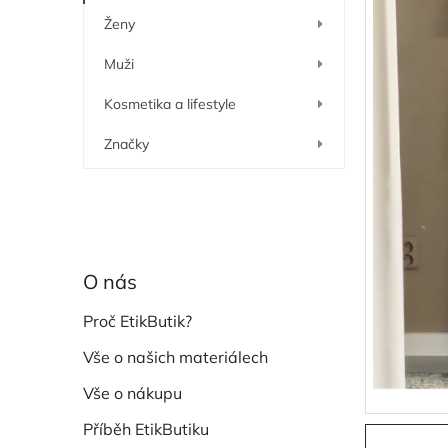
í
Ženy
p
a
Muži
n
e
Kosmetika a lifestyle
l
Značky
O nás
Proč EtikButik?
Vše o našich materiálech
Vše o nákupu
Příběh EtikButiku