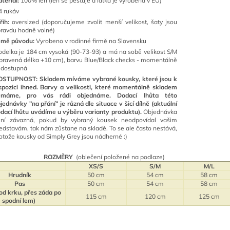
teriál:
100% len (len se pěstuje a látka je vyrobena v EU)
4 rukáv
řih:
oversized (doporučujeme zvolit menší velikost, šaty jsou
ravdu hodně volné)
emě původu:
Vyrobeno v rodinné firmě na Slovensku
delka je 184 cm vysoká (90-73-93) a má na sobě velikost S/M
pravená délka +10 cm), barvu Blue/Black checks - momentálně
edostupná
OSTUPNOST:
Skladem míváme vybrané kousky, které jsou k
spozici ihned. Barvy a velikosti, které momentálně skladem
emáme, pro vás rádi objednáme. Dodací lhůta této
jednávky "na přání" je různá dle situace v šicí dílně (aktuální
dací lhůtu uvádíme u výběru varianty produktu).
Objednávka
ení závazná, pokud by vybraný kousek neodpovídal vašim
edstavám, tak nám zůstane na skladě. To se ale často nestává,
otože kousky od Simply Grey jsou nádherné :)
ROZMĚRY
(oblečení položené na podlaze)
XS/S
S/M
M/L
Hrudník
50 cm
54 cm
58 cm
Pas
50 cm
54 cm
58 cm
od krku, přes záda po
115 cm
120 cm
125 cm
spodní lem)