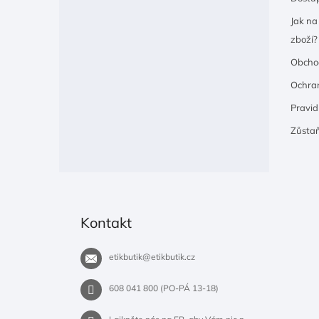
Jak na
zboží?
Obcho
Ochran
Pravidl
Zůsta
Kontakt
etikbutik
@
etikbutik.cz
608 041 800 (PO-PÁ 13-18)