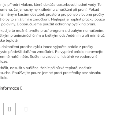
n je přírodní vlákno, které dokáže absorbovat hodně vody. To
amená, že je náchylný k silnému zmačkání při praní. Pokud
te lněným kusům dostatek prostoru pro pohyb v bubnu pračky,
lo by to snížit míru zmačkání. Nejlepší je naplnit pračku pouze
 poloviny. Doporučujeme použíit ochranný pytlík na praní.
kud je to možné, zvolte prací program s dlouhým namáčením,
átkým praním/mácháním a krátkým odstředěním a při mírné až
zké teplotě.
 dokončení pracího cyklu ihned vyjměte prádlo z pračky,
yste předešli dalšímu zmačkání. Po vyprání prádlo narovnejte
jemně natáhněte. Sušte na vzduchu, ideálně ve vodorovné
loze.
bělit, nesušit v sušičce, žehlit při nízké teplotě, nečistit
sucho. P
oužívejte pouze jemné prací prostředky bez obsahu
lidla.
 informace