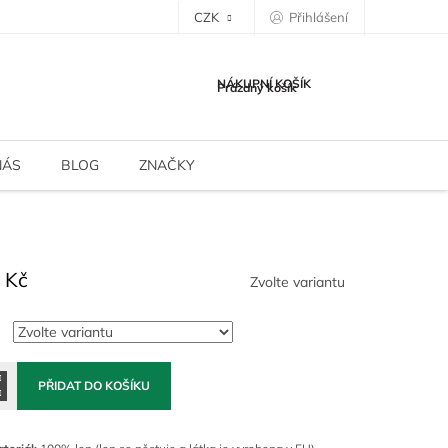
CZK
Přihlášení
NÁKUPNÍ KOŠÍK
Prázdný košík
NÁS
BLOG
ZNAČKY
 Kč
Zvolte variantu
PŘIDAT DO KOŠÍKU