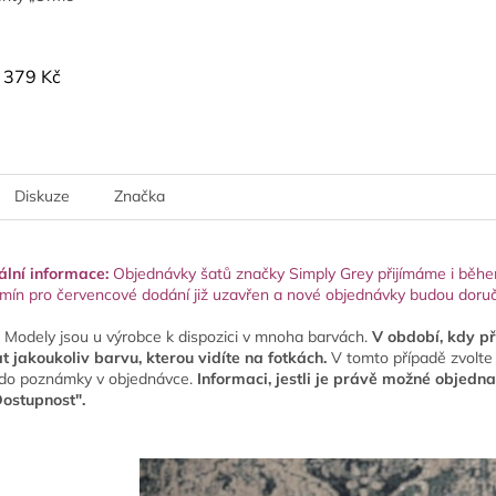
379 Kč
Diskuze
Značka
ální informace:
Objednávky šatů značky Simply Grey přijímáme i během
rmín pro červencové dodání již uzavřen a nové objednávky budou dor
Modely jsou u výrobce k dispozici v mnoha barvách.
V období, kdy p
t jakoukoliv barvu, kterou vidíte na fotkách.
V tomto případě zvolte 
 do poznámky v objednávce.
Informaci, jestli je právě možné objedna
Dostupnost".