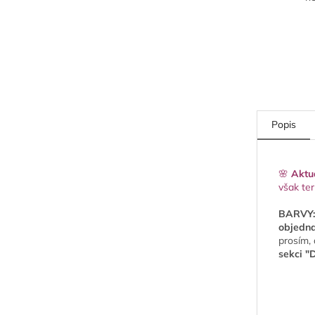
Popis
🌸
Aktu
však te
BARVY:
objedna
prosím,
sekci "