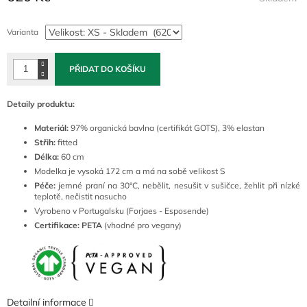
Měrná
cena:
Varianta
PŘIDAT DO KOŠÍKU
Detaily produktu:
Materiál:
97% organická bavlna (certifikát GOTS), 3% elastan
Střih:
fitted
Délka:
60 cm
Modelka je vysoká 172 cm a má na sobě velikost S
Péče:
jemné
praní na 30°C, nebělit, nesušit v sušičce, žehlit při nízké
teplotě, nečistit nasucho
Vyrobeno v Portugalsku (Forjaes - Esposende)
Certifikace: PETA
(vhodné pro vegany)
Detailní informace