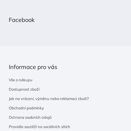
Z
á
p
Facebook
a
t
í
Informace pro vás
Vše o nákupu
Dostupnost zboží
Jak na vrácení, výměnu nebo reklamaci zboží?
Obchodní podmínky
Ochrana osobních údajů
Pravidla soutěží na sociálních sítích