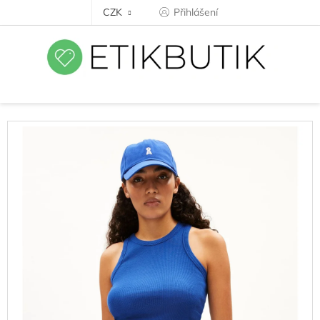
Přejít
CZK
Přihlášení
na
obsah